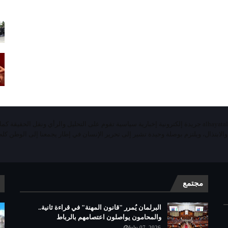
«الحياة اليومية تيفي»alhayatalyaoumiatv جريدة إلكترونية إخبارية سياسية تقوم على التحليل والرأي ونقل الحقيقة ك
 والابتذال، ويلتزم بوصلة وحيدة تشير إلى تحرير الإنسان في إطار يجمعنا إلى الوطن كله 
مجتمع
البرلمان يُمرر "قانون المهنة" في قراءة ثانية..
والمحامون يواصلون اعتصامهم بالرباط
July 07, 2026