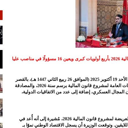
اصب عليا
أعلن الديوان الملكي أن الملك محمد السادس، ترأس يوم الأحد 19 أكتوبر 2025 (الموافق 26 ربيع الثاني 1447 هـ)، بالقصر
الملكي بالرباط، مجلسًا وزاريًا، خُصص للتداول في التوجهات العامة لمشروع قانون المالية برسم سنة 2026، والمصادقة
لمجال العسكري، إضافة إلى عدد من الاتفاقيات الدولية،
استعرضت وزيرة الاقتصاد والمالية أمام الملك الخطوط العريضة لمشروع قانون المالية 2026، مُشيرة إلى أنه أُعد في
ايقين. وتوقعت الوزيرة أن يسجل الاقتصاد الوطني نموًا بـ