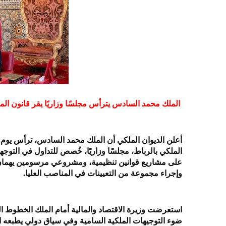
الملك محمد السادس يترأس مجلسًا وزاريًا يقر قانون المالية 2026 بأربع أولويات كبرى ويعين 16 مسؤولًا في من
على مشاريع قوانين تنظيمية، ومشروعي مرسومين يهمان ا
وإجراء مجموعة من التعيينات في المناصب العليا.
ضوء التوجيهات الملكية السامية وفي سياق دولي يطبعه الل