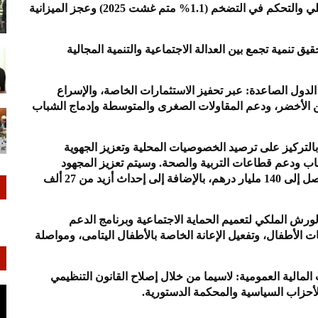
4.8% برسم السنة الحالية، مدعومًا بانتعاش الطلب الداخلي والتحكم في التضخم (1.1% متم غشت 2025) وعجز الميزانية
نمية تجمع بين العدالة الاجتماعية والتنمية المجالية
لدول الصاعدة: عبر تحفيز الاستثمارات الخاصة، والإسراع
ن الأخضر، ودعم المقاولات الصغرى والمتوسطة وإدماج الشباب
 بالتركيز على ترصيد الخصوصيات المحلية وتعزيز الجهوية
اب ودعم قطاعات التربية والصحة. وسيتم تعزيز المجهود
الميزانياتي المخصص لقطاعي الصحة والتربية الوطنية ليصل إلى 140 مليار درهم، بالإضافة إلى إحداث أزيد من 27 ألف
رش الملكي لتعميم الحماية الاجتماعية وبرنامج الدعم
ة، والرفع من إعانات الأطفال، وتفعيل الإعانة الخاصة بالأطفال اليتامى، ومواصلة
المالية العمومية: لاسيما من خلال إصلاح القانون التنظيمي
للأحزاب السياسية والمحكمة الدستورية.