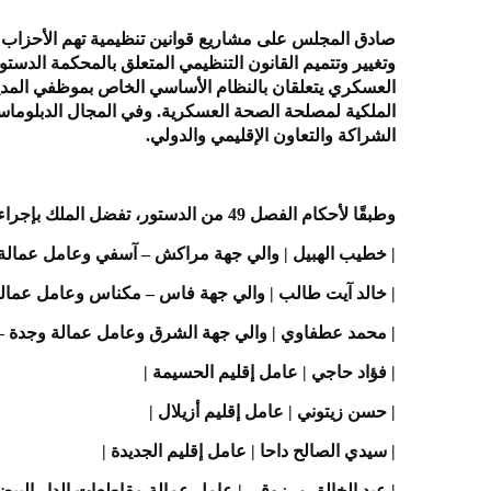
صادق المجلس على مشاريع قوانين تنظيمية تهم الأحزاب 
وتغيير وتتميم القانون التنظيمي المتعلق بالمحكمة الد
العسكري يتعلقان بالنظام الأساسي الخاص بموظفي المدير
الشراكة والتعاون الإقليمي والدولي.
وطبقًا لأحكام الفصل 49 من الدستور، تفضل الملك بإجراء مجموعة من التعيينات الهامة:
| خطيب الهبيل | والي جهة مراكش – آسفي وعامل عمالة
| خالد آيت طالب | والي جهة فاس – مكناس وعامل عمال
| محمد عطفاوي | والي جهة الشرق وعامل عمالة وجدة – أ
| فؤاد حاجي | عامل إقليم الحسيمة |
| حسن زيتوني | عامل إقليم أزيلال |
| سيدي الصالح داحا | عامل إقليم الجديدة |
| عبد الخالق مرزوقي | عامل عمالة مقاطعات الدار البيضاء 