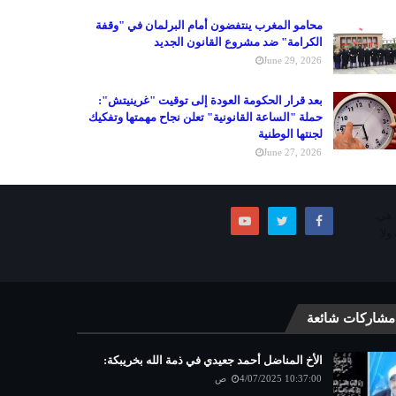
محامو المغرب ينتفضون أمام البرلمان في "وقفة
الكرامة" ضد مشروع القانون الجديد
June 29, 2026
بعد قرار الحكومة العودة إلى توقيت "غرينيتش":
حملة "الساعة القانونية" تعلن نجاح مهمتها وتفكيك
لجنتها الوطنية
June 27, 2026
ما هي.
ولا
مشاركات شائعة
الأخ المناضل أحمد جعيدي في ذمة الله بخريبكة:
4/07/2025 10:37:00 ص