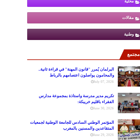
محلية
مقالات
وطنية
مجتمع
البرلمان يُمرر "قانون المهنة" في قراءة ثانية..
والمحامون يواصلون اعتصامهم بالرباط
July 07, 2026
تكريم مدير مدرسة واستاذة بمجموعة مدارس
الفقراء باقليم خريبكة:
June 30, 2026
المؤتمر الوطني السادس للجامعة الوطنية لجمعيات
المتقاعدين والمسنين بالمغرب
June 29, 2026