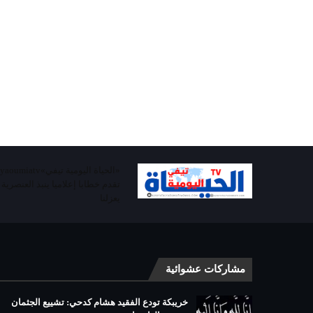
تقدم خطابا إعلاميا ينبذ العنصرية
يعزلنا
مشاركات عشوائية
خريبكة تودع الفقيد هشام كدحي: تشييع الجثمان