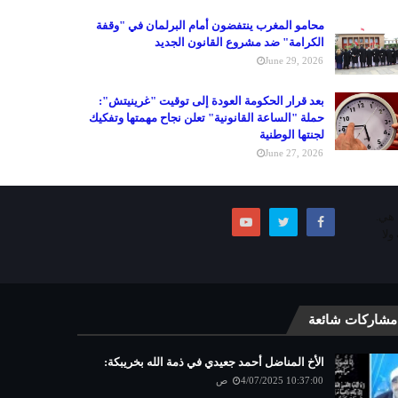
محامو المغرب ينتفضون أمام البرلمان في "وقفة
الكرامة" ضد مشروع القانون الجديد
June 29, 2026
بعد قرار الحكومة العودة إلى توقيت "غرينيتش":
حملة "الساعة القانونية" تعلن نجاح مهمتها وتفكيك
لجنتها الوطنية
June 27, 2026
ما هي.
ولا
مشاركات شائعة
الأخ المناضل أحمد جعيدي في ذمة الله بخريبكة:
4/07/2025 10:37:00 ص