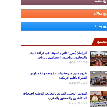
محلية
مقالات
وطنية
مجتمع
البرلمان يُمرر "قانون المهنة" في قراءة ثانية..
والمحامون يواصلون اعتصامهم بالرباط
July 07, 2026
تكريم مدير مدرسة واستاذة بمجموعة مدارس
الفقراء باقليم خريبكة:
June 30, 2026
المؤتمر الوطني السادس للجامعة الوطنية لجمعيات
المتقاعدين والمسنين بالمغرب
June 29, 2026