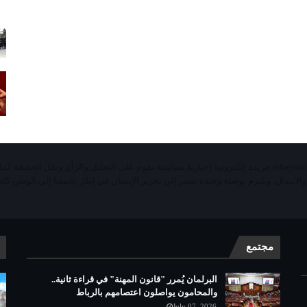
«الحياة اليومية تيفي»alhayatalyaoumiatv جريدة إلكترونية إخبارية سياسية تقوم على التحليل والرأي ونقل الحقيقة ك
 والابتذال، ويلتزم بوصلة وحيدة تشير إلى تحرير الإنسان في إطار يجمعنا إلى الوطن كله 
مجتمع
البرلمان يُمرر "قانون المهنة" في قراءة ثانية..
والمحامون يواصلون اعتصامهم بالرباط
July 07, 2026