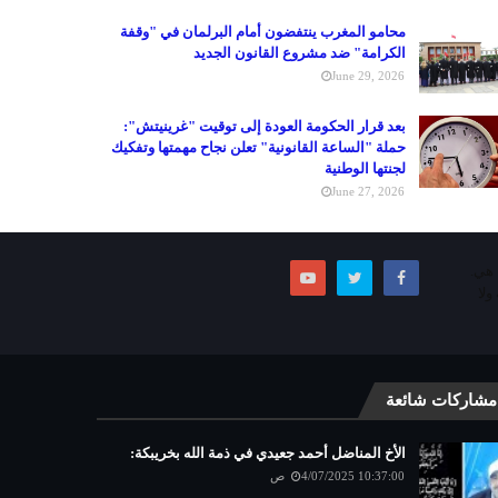
محامو المغرب ينتفضون أمام البرلمان في "وقفة
الكرامة" ضد مشروع القانون الجديد
June 29, 2026
بعد قرار الحكومة العودة إلى توقيت "غرينيتش":
حملة "الساعة القانونية" تعلن نجاح مهمتها وتفكيك
لجنتها الوطنية
June 27, 2026
ما هي.
ولا
مشاركات شائعة
الأخ المناضل أحمد جعيدي في ذمة الله بخريبكة:
4/07/2025 10:37:00 ص