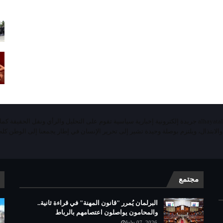
«الحياة اليومية تيفي»alhayatalyaoumiatv جريدة إلكترونية إخبارية سياسية تقوم على التحليل والرأي ونقل الحقيقة ك
 والابتذال، ويلتزم بوصلة وحيدة تشير إلى تحرير الإنسان في إطار يجمعنا إلى الوطن كله 
مجتمع
البرلمان يُمرر "قانون المهنة" في قراءة ثانية..
والمحامون يواصلون اعتصامهم بالرباط
July 07, 2026