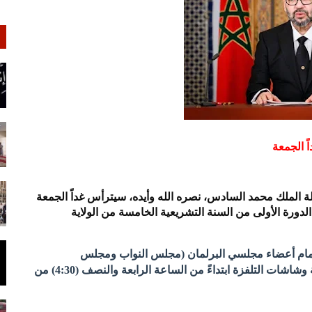
ً الجمعة
لة الملك محمد السادس، نصره الله وأيده، سيترأس غداً الجمعة
موافق 17 ربيع الثاني 1447 هـ)، افتتاح الدورة الأولى من السنة التشريعية الخامسة من الولاية
ام أعضاء مجلسي البرلمان (مجلس النواب ومجلس
المستشارين)، وسيُبث الخطاب مباشرة عبر أمواج الإذاعة وشاشات التلفزة ابتداءً من الساعة الرابعة والنصف (4:30) من