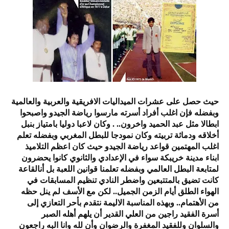
حيث حصل على عشرات الميداليات الافريقية والعربية والعالمية
وبفضله فإن اغلب أفراد أسرته مارسوا رياضة الجيدو واصبحوا
ابطالا مثل عبد الحميد واخرون.. . وكان لاعبا دوليا بامتياز بنبل
أخلاقه ودماثة تربيته وكان نمودجا للبطل المغربي وبفضله تعلم
اغلب المهتمين قواعد رياضة الجيدو حيث كان اعظم التلاميذ
ابناء مدينة خريبكة سواء في الإعدادي والثانوي كانوا يحضرون
لمتابعة البطل العالمي وبفضله تعلمنا قوانين اللعبة بل أنالقاعة
كانت تضيق بالمتتبعين واضطر النادي تنظيم المسابقات في
الهواء الطلق أيام الزمن الجميل.. لكن مع الأسف لم ينل حظه
من الأهتمام.. وبهذه المناسبة الاليمة نتقدم بأحر التعازي إلى
أسرة الفقيد راجين من العلي القدير أن يلهم أهله الصبر
والسلوان وللفقيد المغفرة والرضوان وأن لله وانا البه راجعون