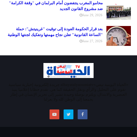
محامو المغرب ينتفضون أمام البرلمان في "وقفة الكرامة"
ضد مشروع القانون الجديد
June 29, 2026
بعد قرار الحكومة العودة إلى توقيت "غرينيتش": حملة
"الساعة القانونية" تعلن نجاح مهمتها وتفكيك لجنتها الوطنية
June 27, 2026
«الحياة اليومية تيفي»alhayatalyaoumiatv جريدة إلكترونية إخبارية سياسية
تقوم على التحليل والرأي ونقل الحقيقة كما هي. تقدم خطابا إعلاميا ينبذ
العنصرية والابتذال، ويلتزم بوصلة وحيدة تشير إلى تحرير الإنسان في إطار
يجمعنا إلى الوطن كله ولا يعزلنا