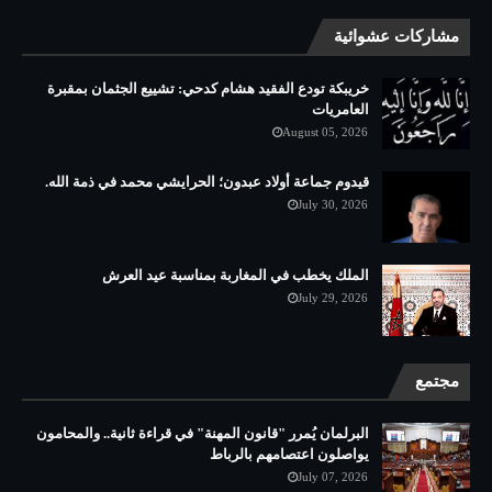
مشاركات عشوائية
خريبكة تودع الفقيد هشام كدحي: تشييع الجثمان بمقبرة
العامريات
August 05, 2026
قيدوم جماعة أولاد عبدون؛ الحرايشي محمد في ذمة الله.
July 30, 2026
الملك يخطب في المغاربة بمناسبة عيد العرش
July 29, 2026
مجتمع
البرلمان يُمرر "قانون المهنة" في قراءة ثانية.. والمحامون
يواصلون اعتصامهم بالرباط
July 07, 2026