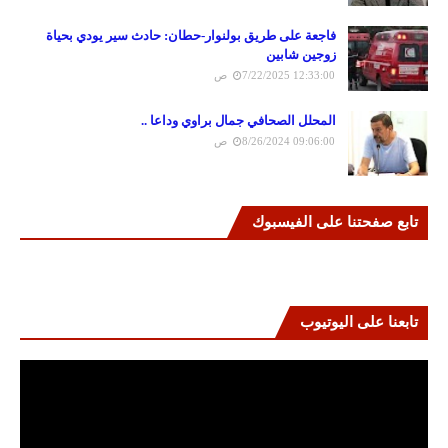
فاجعة على طريق بولنوار-حطان: حادث سير يودي بحياة
زوجين شابين
7/22/2025 12:33:00 ص
المحلل الصحافي جمال براوي وداعا ..
8/26/2024 09:06:00 ص
تابع صفحتنا على الفيسبوك
تابعنا على اليوتيوب