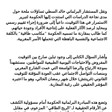
ونقل المستشار البرلماني خالد السطي تساؤلات ملحة حول
مدى نجاعة الدراسات التي استندت إليها الحكومة لتبرير
الاستمرار في هذا التوقيت، داعياً إلى ضرورة إجراء تقييم رسمي
ومحايد لرصد الآثار الفعلية على إنتاجية الأفراد وجودة حياتهم.
كما طالب بمقارنة ما تسميه الحكومة "مكاسب طاقية" بالكلفة
الاجتماعية والنفسية الباهظة التي تتحملها الأسر المغربية.
وأشار السؤال الكتابي إلى وجود تباين صارخ بين التوقيت
المفروض والاحتياجات اليومية الطبيعية للمواطنين، مستشهداً
بموجة الارتياح والرضا الواسعة التي عمت الشارع المغربي
ومنصات التواصل الاجتماعي عقب العودة المؤقتة للتوقيت
القانوني (غرينتش) خلال شهر رمضان الحالي، وهو ما اعتبره
المؤشر الحقيقي على رغبة المغاربة.
وتضع هذه المبادرة البرلمانية الحكومة أمام مسؤولية الكشف
عن الأرقام الحقيقية لـ"الربح الطاقي" المزعوم، في مقابل