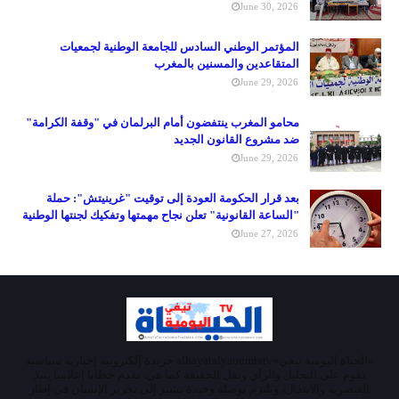
June 30, 2026
المؤتمر الوطني السادس للجامعة الوطنية لجمعيات
المتقاعدين والمسنين بالمغرب
June 29, 2026
محامو المغرب ينتفضون أمام البرلمان في "وقفة الكرامة"
ضد مشروع القانون الجديد
June 29, 2026
بعد قرار الحكومة العودة إلى توقيت "غرينيتش": حملة
"الساعة القانونية" تعلن نجاح مهمتها وتفكيك لجنتها الوطنية
June 27, 2026
«الحياة اليومية تيفي»alhayatalyaoumiatv جريدة إلكترونية إخبارية سياسية
تقوم على التحليل والرأي ونقل الحقيقة كما هي. تقدم خطابا إعلاميا ينبذ
العنصرية والابتذال، ويلتزم بوصلة وحيدة تشير إلى تحرير الإنسان في إطار