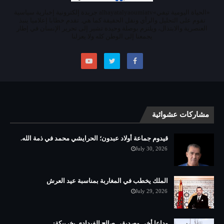
«الحياة اليومية تيفي»alhayatalyaoumiatv جريدة إلكترونية إخبارية سياسية
تقوم على التحليل والرأي ونقل الحقيقة كما هي. تقدم خطابا إعلاميا ينبذ
العنصرية والابتذال، ويلتزم بوصلة وحيدة تشير إلى تحرير الإنسان في إطار
يجمعنا إلى الوطن كله ولا يعزلنا
مشاركات عشوائية
قيدوم جماعة أولاد عبدون؛ الحرايشي محمد في ذمة الله.
July 30, 2026
الملك يخطب في المغاربة بمناسبة عيد العرش
July 29, 2026
وداعا أخي وصديقي صالح الفيدادي بخريبكة: