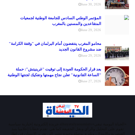
June 30, 2026
المؤتمر الوطني السادس للجامعة الوطنية لجمعيات
المتقاعدين والمسنين بالمغرب
June 29, 2026
محامو المغرب ينتفضون أمام البرلمان في "وقفة الكرامة"
ضد مشروع القانون الجديد
June 29, 2026
بعد قرار الحكومة العودة إلى توقيت "غرينيتش": حملة
"الساعة القانونية" تعلن نجاح مهمتها وتفكيك لجنتها الوطنية
June 27, 2026
«الحياة اليومية تيفي»alhayatalyaoumiatv جريدة إلكترونية إخبارية سياسية
تقوم على التحليل والرأي ونقل الحقيقة كما هي. تقدم خطابا إعلاميا ينبذ
العنصرية والابتذال، ويلتزم بوصلة وحيدة تشير إلى تحرير الإنسان في إطار