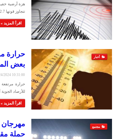
هزة أرضية خفيفة
تتجاوز قوتها 2.7 درجة على مقياس ريختر. ووقع مركز الهزة عل…
اقرأ المزيد »
حرارة م
أخبار
بعض الم
6/24/2024 10:31:00
حرارة مرتفعة 
للأرصاد الجوية 
اقرأ المزيد »
مهرجان 
مجتمع
حملة مق