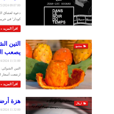
6/25/2024 09:07:00
دعوة لعشاق ال
كودار" في خريب
اقرأ المزيد »
التين ال
مجتمع
يصعب الو
6/24/2024 11:51:00
التين الشوكي: 
ارتفعت أسعار ا
اقرأ المزيد »
هزة أرضي
ازيلال
6/24/2024 11:32:00