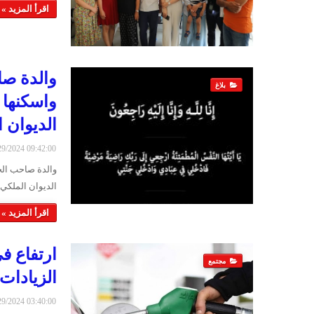
اقرأ المزيد »
والدة صا
بلاغ
واسكنها 
الديوان 
6/29/2024 09:42:00
والدة صاحب الجل
الديوان الملكي
اقرأ المزيد »
ارتفاع ف
مجتمع
الزيادات 
6/29/2024 03:40:00