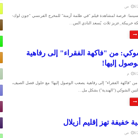
 ص
سينما: فرصة لمشاهدة فيلم "في ظلمة أزمنة" للمخرج الفرنسي "جون لوك-
كة خريبكة_عزيز ثلاث يُسعد النادي الس…
شوكي: من "فاكهة الفقراء" إلى رفاهية
صول إليها!
 م
من "فاكهة الفقراء" إلى رفاهية يصعب الوصول إليها! مع حلول فصل الصيف،
لتين الشوكي ("الهندية") بشكل مل…
ة خفيفة تهز إقليم أزيلال
 ص