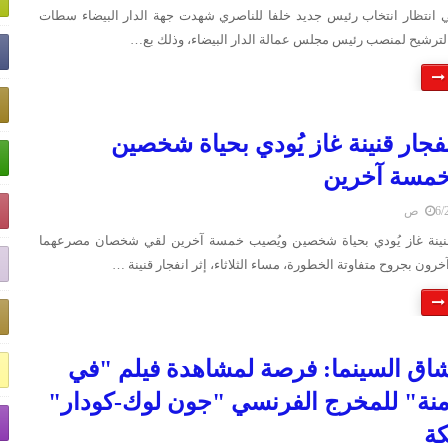
في انتظار انتخاب رئيس جديد خلفا للناصري شهدت جهة الدار البيضاء سطات
 الترشيح لمنصب رئيس مجلس عمالة الدار البيضاء، وذلك بع…
فجار قنينة غاز يُودي بحياة شخصين
خمسة آخرين
 ص
قنينة غاز يُودي بحياة شخصين ويُصيب خمسة آخرين لقي شخصان مصرعهما
ن بجروح متفاوتة الخطورة، مساء الثلاثاء، إثر انفجار قنينة …
اق السينما: فرصة لمشاهدة فيلم "في
نة" للمخرج الفرنسي "جون لوك-كودار"
كة