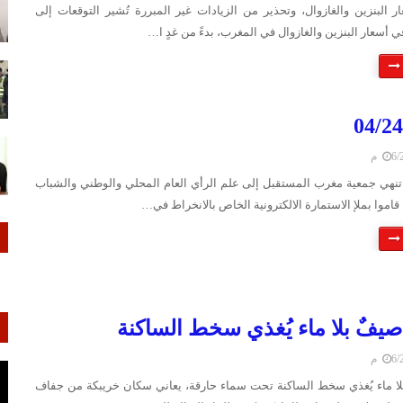
ر البنزين والغازوال، وتحذير من الزيادات غير المبررة تُشير التوقعات إلى
 أسعار البنزين والغازوال في المغرب، بدءً من غدٍ ا…
 م
عــــلان04/24 تنهي جمعية مغرب المستقبل إلى علم الرأي العام المحلي والوطني والشباب
قاموا بملإ الاستمارة الالكترونية الخاص بالانخراط في…
صيفٌ بلا ماء يُغذي سخط الساكنة
 م
لا ماء يُغذي سخط الساكنة تحت سماء حارقة، يعاني سكان خريبكة من جفاف