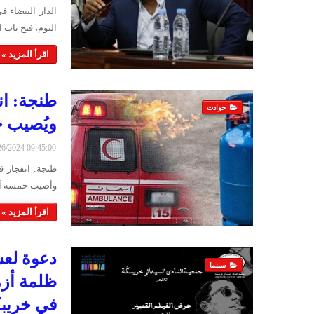
الدار البيضاء 
اليوم، فتح باب
اقرأ المزيد »
طنجة: ان
حوادث
ويُصيب 
6/26/2024 09:45:00
طنجة: انفجار 
وأصيب خمسة آخرو
اقرأ المزيد »
دعوة لعش
سينما
ظلمة أزم
في خريب