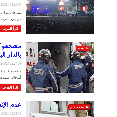
6/22/2024 11:19:00
مهرجان موازين
موازين الموسيقي الدولي، أمس ا
اقرأ المزيد »
مشجعو ك
مجتمع
بالدار الب
6/21/2024 02:27:00
أشخاص شهدت من
اقرأ المزيد »
عدم الإن
سياسة ،اخبار
6/20/2024 05:06:00