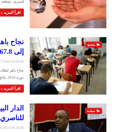
قسري، يقطعه عط
اقرأ المزيد »
مجتمع
إلى 67.8%
6/27/2024 10:06:00
دورة 2024 نتائج مميزة تميزت بارتفاع ملحوظ في نسبة النجاح، ح…
اقرأ المزيد »
الدار ال
سياسة
للناصري
6/26/2024 09:18:00