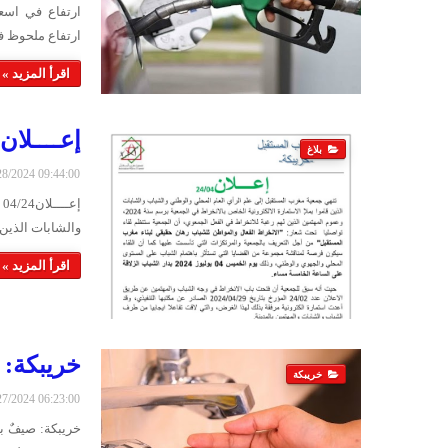
ارتفاع في اسعا
ارتفاع ملحوظ في
اقرأ المزيد »
إعــــلان04/24
بلاغ
6/28/2024 09:44:00
إ
والشابات الذين 
اقرأ المزيد »
خريبكة: 
خريبكة
6/27/2024 06:23:00
خريبكة: صيفٌ ب