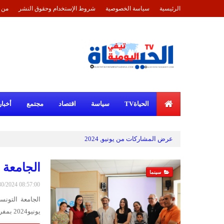
الرئيسية
سياسة الخصوصية
شروط الإستخدام وحقوق النشر
من 
الحياةTV
سياسة
اقتصاد
مجتمع
أخبار
عرض المشاركات من يونيو, 2024
الجامعة 
سينما
6/30/2024 08:57:00
يونيو2024 بمفر الجامعة التونسية لنوادي السينما جمعا عاما عاديا (ا…