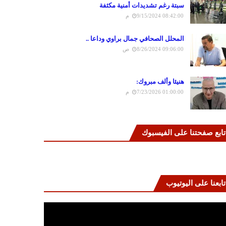
سبتة رغم تشديدات أمنية مكثفة
9/15/2024 08:42:00 م
المحلل الصحافي جمال براوي وداعا ..
8/26/2024 09:06:00 ص
هنيئا وألف مبروك:
7/23/2026 01:00:00 م
تابع صفحتنا على الفيسبوك
تابعنا على اليوتيوب