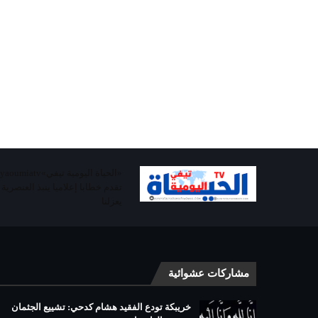
تقدم خطابا إعلاميا ينبذ العنصرية
يعزلنا
مشاركات عشوائية
خريبكة تودع الفقيد هشام كدحي: تشييع الجثمان