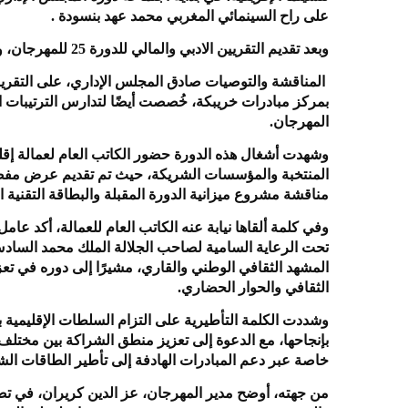
على راح السينمائي المغربي محمد عهد بنسودة .
وبعد تقديم التقريين الادبي والمالي للدورة 25 للمهرجان، ومشروع الدورة 26 المقرر عقدها ما بين 31 مايوو6 يونيو 2026.
المناقشة والتوصيات صادق المجلس الإداري، على التقريرين
بمركز مبادرات خريبكة، خُصصت أيضًا لتدارس الترتيبات
المهرجان.
وشهدت أشغال هذه الدورة حضور الكاتب العام لعمالة إقل
المنتخبة والمؤسسات الشريكة، حيث تم تقديم عرض مفص
مناقشة مشروع ميزانية الدورة المقبلة والبطاقة التقنية ا
وفي كلمة ألقاها نيابة عنه الكاتب العام للعمالة، أكد عامل
تحت الرعاية السامية لصاحب الجلالة الملك محمد الساد
المشهد الثقافي الوطني والقاري، مشيرًا إلى دوره في تعز
الثقافي والحوار الحضاري.
وشددت الكلمة التأطيرية على التزام السلطات الإقليمية ب
بإنجاحها، مع الدعوة إلى تعزيز منطق الشراكة بين مختلف
خاصة عبر دعم المبادرات الهادفة إلى تأطير الطاقات الش
من جهته، أوضح مدير المهرجان، عز الدين كريران، في تصري