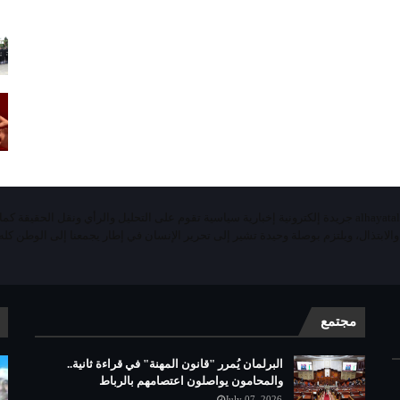
«الحياة اليومية تيفي»alhayatalyaoumiatv جريدة إلكترونية إخبارية سياسية تقوم على التحليل والرأي ونقل الحقيقة ك
 والابتذال، ويلتزم بوصلة وحيدة تشير إلى تحرير الإنسان في إطار يجمعنا إلى الوطن كله 
مجتمع
البرلمان يُمرر "قانون المهنة" في قراءة ثانية..
والمحامون يواصلون اعتصامهم بالرباط
July 07, 2026