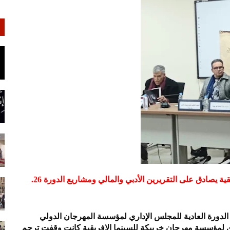
يصادق على التقريرين الأدبي والمالي ومشاريع الدورة 26.
بادرات، يوم الأربعاء، 4فبراير 2026 أشغال الدورة العادية للمجلس الإداري لمؤسسة المهرجان الدولي
اري لمؤسسة مهرجان خريبكة للسينما الافريقية كانت وقفت ترحم