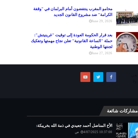
محامو المغرب ينتفضون أمام البرلمان في "وقفة
الكرامة" ضد مشروع القانون الجديد
June 29, 2026
بعد قرار الحكومة العودة إلى توقيت "غرينيتش":
حملة "الساعة القانونية" تعلن نجاح مهمتها وتفكيك
لجنتها الوطنية
June 27, 2026
ما هي.
ولا
مشاركات شائعة
الأخ المناضل أحمد جعيدي في ذمة الله بخريبكة:
4/07/2025 10:37:00 ص