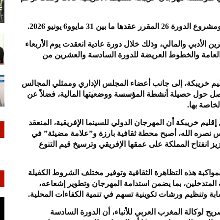
 الأدبي والمالي، وذلك خلال دورة عادية انعقدت يوم الأربعاء
 العامة والخطوط العريضة للدورة السادسة والعشرين من
يم خريبكة، إلى جانب أعضاء المجلس الإداري وممثلي المجالس
ل حول حصيلة أنشطة المؤسسة ووضعيتها المالية، فضلاً عن
لخاصة بها.
 إقليم خريبكة أن المهرجان الدولي للسينما الإفريقية، المنعقد
س نصره الله، أصبح محطة ثقافية بارزة و”علامة مضيئة” في
يز انفتاح المملكة على عمقها الإفريقي وترسيخ قيم التنوع
مواكبة هذه التظاهرة الثقافية وتوفير مختلف الشروط الكفيلة
 المتدخلين، بما يضمن استدامة المهرجان وتطوير إشعاعه،
ابة وتنظيم ورشات تكوينية تسهم في تنمية الكفاءات المحلية.
ح لوكالة المغرب العربي للأنباء، أن الدورة السادسة