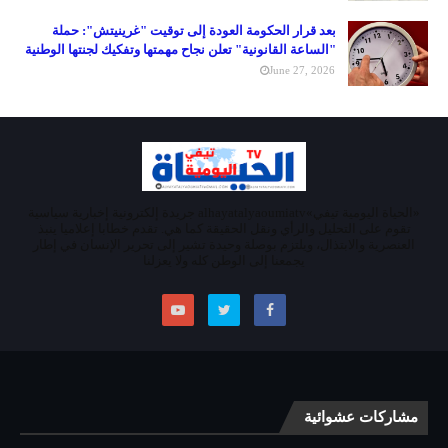
بعد قرار الحكومة العودة إلى توقيت "غرينيتش": حملة
"الساعة القانونية" تعلن نجاح مهمتها وتفكيك لجنتها الوطنية
June 27, 2026
«الحياة اليومية تيفي»alhayatalyaoumiatv جريدة إلكترونية إخبارية سياسية
تقوم على التحليل والرأي ونقل الحقيقة كما هي. تقدم خطابا إعلاميا ينبذ
العنصرية والابتذال، ويلتزم بوصلة وحيدة تشير إلى تحرير الإنسان في إطار
يجمعنا إلى الوطن كله ولا يعزلنا
مشاركات عشوائية