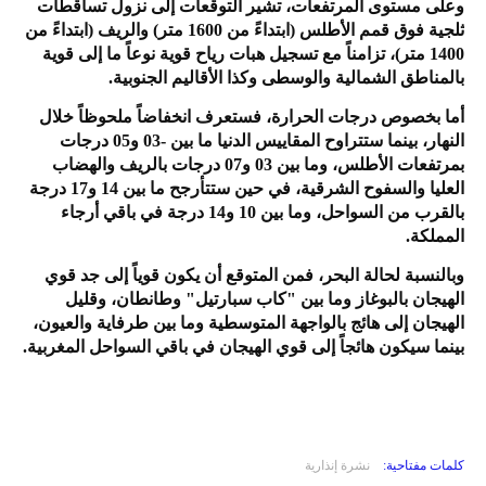
وعلى مستوى المرتفعات، تشير التوقعات إلى نزول تساقطات
ثلجية فوق قمم الأطلس (ابتداءً من 1600 متر) والريف (ابتداءً من
1400 متر)، تزامناً مع تسجيل هبات رياح قوية نوعاً ما إلى قوية
بالمناطق الشمالية والوسطى وكذا الأقاليم الجنوبية.
أما بخصوص درجات الحرارة، فستعرف انخفاضاً ملحوظاً خلال
النهار، بينما ستتراوح المقاييس الدنيا ما بين -03 و05 درجات
بمرتفعات الأطلس، وما بين 03 و07 درجات بالريف والهضاب
العليا والسفوح الشرقية، في حين ستتأرجح ما بين 14 و17 درجة
بالقرب من السواحل، وما بين 10 و14 درجة في باقي أرجاء
المملكة.
وبالنسبة لحالة البحر، فمن المتوقع أن يكون قوياً إلى جد قوي
الهيجان بالبوغاز وما بين "كاب سبارتيل" وطانطان، وقليل
الهيجان إلى هائج بالواجهة المتوسطية وما بين طرفاية والعيون،
بينما سيكون هائجاً إلى قوي الهيجان في باقي السواحل المغربية.
كلمات مفتاحية:
نشرة إنذارية