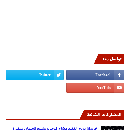
تواصل معنا
المشاركات الشائعة
خريبكة تودع الفقيد هشام كدحي: تشييع الجثمان بمقبرة