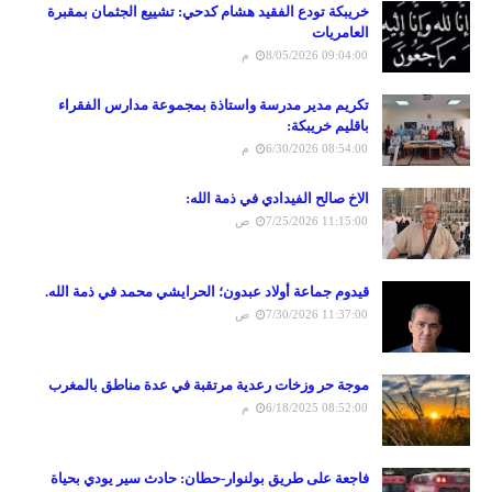
خريبكة تودع الفقيد هشام كدحي: تشييع الجثمان بمقبرة
العامريات
8/05/2026 09:04:00 م
تكريم مدير مدرسة واستاذة بمجموعة مدارس الفقراء
باقليم خريبكة:
6/30/2026 08:54:00 م
الاخ صالح الفيدادي في ذمة الله:
7/25/2026 11:15:00 ص
قيدوم جماعة أولاد عبدون؛ الحرايشي محمد في ذمة الله.
7/30/2026 11:37:00 ص
موجة حر وزخات رعدية مرتقبة في عدة مناطق بالمغرب
6/18/2025 08:52:00 م
فاجعة على طريق بولنوار-حطان: حادث سير يودي بحياة