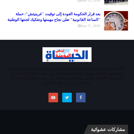
June 29, 2026
بعد قرار الحكومة العودة إلى توقيت "غرينيتش": حملة
"الساعة القانونية" تعلن نجاح مهمتها وتفكيك لجنتها الوطنية
June 27, 2026
«الحياة اليومية تيفي»alhayatalyaoumiatv جريدة إلكترونية إخبارية سياسية
تقوم على التحليل والرأي ونقل الحقيقة كما هي. تقدم خطابا إعلاميا ينبذ
العنصرية والابتذال، ويلتزم بوصلة وحيدة تشير إلى تحرير الإنسان في إطار
يجمعنا إلى الوطن كله ولا يعزلنا
مشاركات عشوائية