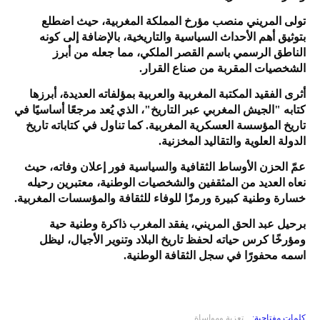
تولى المريني منصب مؤرخ المملكة المغربية، حيث اضطلع
بتوثيق أهم الأحداث السياسية والتاريخية، بالإضافة إلى كونه
الناطق الرسمي باسم القصر الملكي، مما جعله من أبرز
الشخصيات المقربة من صناع القرار.
أثرى الفقيد المكتبة المغربية والعربية بمؤلفاته العديدة، أبرزها
كتابه "الجيش المغربي عبر التاريخ"، الذي يُعد مرجعًا أساسيًا في
تاريخ المؤسسة العسكرية المغربية. كما تناول في كتاباته تاريخ
الدولة العلوية والتقاليد المخزنية.
عمّ الحزن الأوساط الثقافية والسياسية فور إعلان وفاته، حيث
نعاه العديد من المثقفين والشخصيات الوطنية، معتبرين رحيله
خسارة وطنية كبيرة ورمزًا للوفاء للثقافة والمؤسسات المغربية.
برحيل عبد الحق المريني، يفقد المغرب ذاكرة وطنية حية
ومؤرخًا كرس حياته لحفظ تاريخ البلاد وتنوير الأجيال، ليظل
اسمه محفورًا في سجل الثقافة الوطنية.
كلمات مفتاحية:
تعزية ومواساة