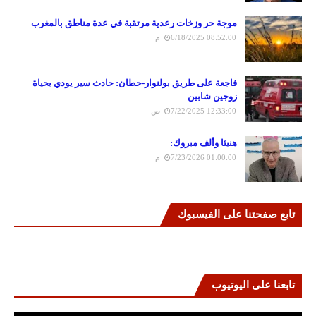
موجة حر وزخات رعدية مرتقبة في عدة مناطق بالمغرب
6/18/2025 08:52:00 م
فاجعة على طريق بولنوار-حطان: حادث سير يودي بحياة
زوجين شابين
7/22/2025 12:33:00 ص
هنيئا وألف مبروك:
7/23/2026 01:00:00 م
تابع صفحتنا على الفيسبوك
تابعنا على اليوتيوب