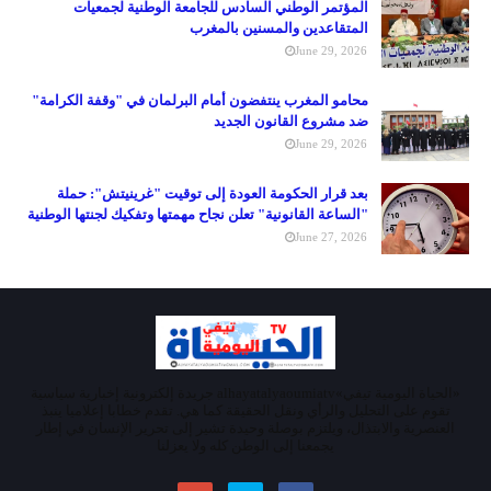
المؤتمر الوطني السادس للجامعة الوطنية لجمعيات
المتقاعدين والمسنين بالمغرب
June 29, 2026
محامو المغرب ينتفضون أمام البرلمان في "وقفة الكرامة"
ضد مشروع القانون الجديد
June 29, 2026
بعد قرار الحكومة العودة إلى توقيت "غرينيتش": حملة
"الساعة القانونية" تعلن نجاح مهمتها وتفكيك لجنتها الوطنية
June 27, 2026
«الحياة اليومية تيفي»alhayatalyaoumiatv جريدة إلكترونية إخبارية سياسية
تقوم على التحليل والرأي ونقل الحقيقة كما هي. تقدم خطابا إعلاميا ينبذ
العنصرية والابتذال، ويلتزم بوصلة وحيدة تشير إلى تحرير الإنسان في إطار
يجمعنا إلى الوطن كله ولا يعزلنا