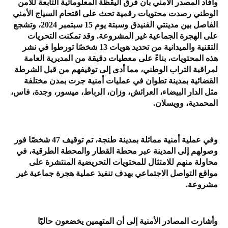
وأفاد المصدر الأمني بأن فرق اليقظة المعلوماتية التابعة للأمن
الوطني رصدت محتويات رقمية تحث على اقتحام السياج الأمني
الفاصل بين مدينتي الفنيدق وسبتة يوم 15 سبتمبر 2024، وتشجع
على الهجرة الجماعية غير المشروعة. وقد تمكنت التحريات
التقنية والميدانية من تحديد هويات 13 شخصًا تورطوا في نشر
هذه المحتويات، بناءً على معطيات دقيقة من المديرية العامة
لمراقبة التراب الوطني، مما أدى إلى توقيفهم من قبل الشرطة
القضائية بمدينة تطوان في عمليات أمنية جرت بمدن مختلفة
مثل الدار البيضاء، العرائش، وزان، الرباط، ميسور، وجدة، فاس،
المحمدية، وويسلان.
وفي عملية أمنية مماثلة بمدينة طنجة، تم توقيف 47 شخصًا فور
وصولهم إلى المدينة عبر محطة القطار والمحطة الطرقية، في
محاولة منهم للامتثال للمحتويات التحريضية المنتشرة على
مواقع التواصل الاجتماعي بهدف تنفيذ عملية هجرة جماعية غير
مشروعة.
وأشارت المصادر الأمنية إلى أن المتهمين يخضعون حاليًا