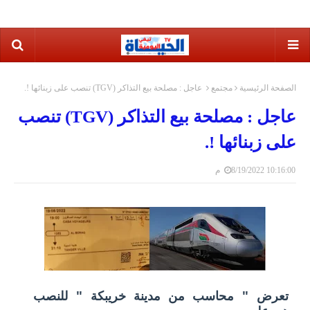
الصفحة الرئيسية
مجتمع
عاجل : مصلحة بيع التذاكر (TGV) تنصب على زبنائها !.
عاجل : مصلحة بيع التذاكر (TGV) تنصب
على زبنائها !.
8/19/2022 10:16:00 م
تعرض " محاسب من مدينة خريبكة " للنصب