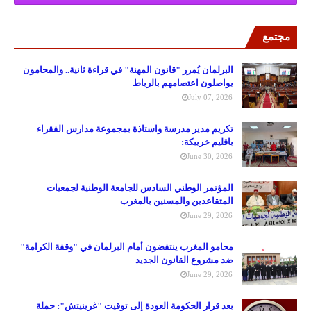
مجتمع
البرلمان يُمرر "قانون المهنة" في قراءة ثانية.. والمحامون
يواصلون اعتصامهم بالرباط
July 07, 2026
تكريم مدير مدرسة واستاذة بمجموعة مدارس الفقراء
باقليم خريبكة:
June 30, 2026
المؤتمر الوطني السادس للجامعة الوطنية لجمعيات
المتقاعدين والمسنين بالمغرب
June 29, 2026
محامو المغرب ينتفضون أمام البرلمان في "وقفة الكرامة"
ضد مشروع القانون الجديد
June 29, 2026
بعد قرار الحكومة العودة إلى توقيت "غرينيتش": حملة