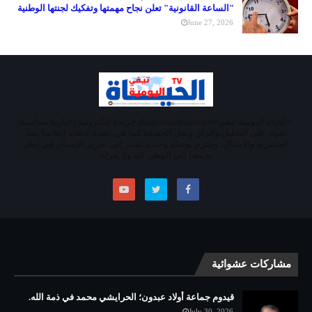
"الساعة القانونية" تعلن نجاح مهمتها وتفكيك لجنتها الوطنية
June 27, 2026
«الحياة اليومية تيفي»alhayatalyaoumiatv جريدة إلكترونية إخبارية سياسية
تقوم على التحليل والرأي ونقل الحقيقة كما هي. تقدم خطابا إعلاميا ينبذ
العنصرية والابتذال، ويلتزم بوصلة وحيدة تشير إلى تحرير الإنسان في إطار
يجمعنا إلى الوطن كله ولا يعزلنا
مشاركات عشوائية
قيدوم جماعة أولاد عبدون؛ الحرايشي محمد في ذمة الله.
July 30, 2026