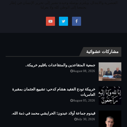
العنصرية والابتذال، ويلتزم بوصلة وحيدة تشير إلى تحرير الإنسان في إطار
يجمعنا إلى الوطن كله ولا يعزلنا
مشاركات عشوائية
جمعية المتقاعدين والمتقاعدات باقليم خريبكة..
August 08, 2026
خريبكة تودع الفقيد هشام كدحي: تشييع الجثمان بمقبرة
العامريات
August 05, 2026
قيدوم جماعة أولاد عبدون؛ الحرايشي محمد في ذمة الله.
July 30, 2026