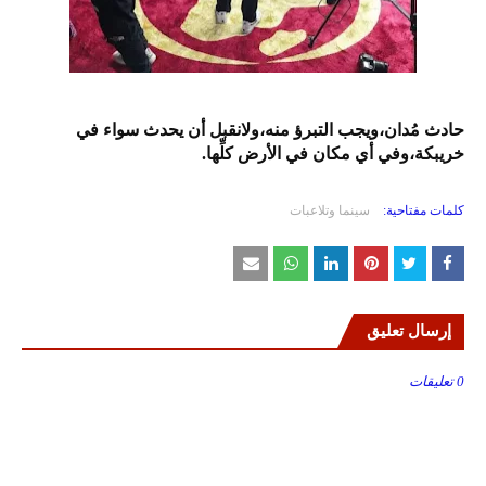
حادث مُدان،ويجب التبرؤ منه،ولانقبل أن يحدث سواء في
خريبكة،وفي أي مكان في الأرض كلِّها.
كلمات مفتاحية:
سينما وتلاعبات
إرسال تعليق
0 تعليقات