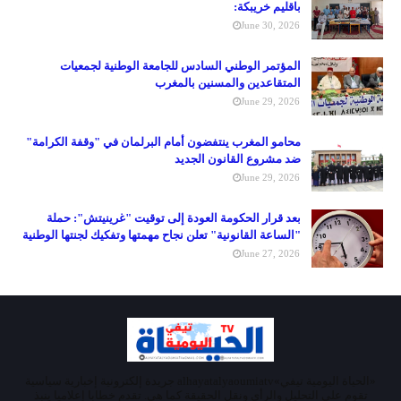
باقليم خريبكة:
June 30, 2026
المؤتمر الوطني السادس للجامعة الوطنية لجمعيات
المتقاعدين والمسنين بالمغرب
June 29, 2026
محامو المغرب ينتفضون أمام البرلمان في "وقفة الكرامة"
ضد مشروع القانون الجديد
June 29, 2026
بعد قرار الحكومة العودة إلى توقيت "غرينيتش": حملة
"الساعة القانونية" تعلن نجاح مهمتها وتفكيك لجنتها الوطنية
June 27, 2026
«الحياة اليومية تيفي»alhayatalyaoumiatv جريدة إلكترونية إخبارية سياسية
تقوم على التحليل والرأي ونقل الحقيقة كما هي. تقدم خطابا إعلاميا ينبذ