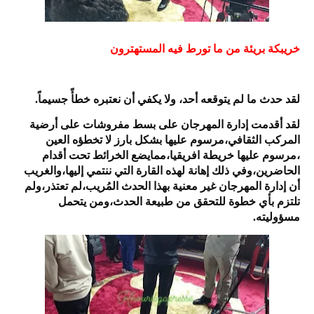
خريبكة بريئة من ما تورط فيه المستهترون
لقد حدث ما لم يتوقعه أحد، ولا يكفي أن نعتبره خطأً جسيماً.
لقد أقدمت إدارة المهرجان على بسط مفروشات على أرضية
المركب الثقافي،مرسوم عليها بشكل بارز لا تخطؤه العين
،مرسوم عليها خريطة افريقيا،ممايضع الخرائط تحت أقدام
الحاضرين،وفي ذلك إهانة لهذه القارة التي ننتمي إليها،والغريب
أن إدارة المهرجان غير معنية بهذا الحدث المُريب،لم تعتذر،ولم
تلتزم بأي خطوة للتحقق من طبيعة الحدث،ومن يتحمل
مسؤوليته.