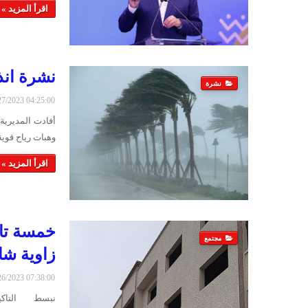
اقرأ المزيد »
نشرة انذ
نشرة
2/27/2023 04:25:00
أفادت المديرية
وهبات رياح قوية
اقرأ المزيد »
خمسة تاك
مجتمع
زاوية شا
2/26/2023 07:38:00
نبسط التاكي