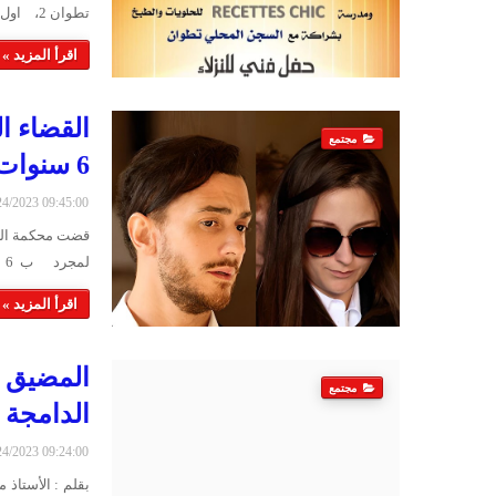
تطوان 2، اول أمس الخميس 23 فبراير 2023، وأحيت المجموعة …
اقرأ المزيد »
القضاء ا
مجتمع
6 سنوات
2/24/2023 09:45:00
قضت محكمة الج
لمجرد ب 6 سنوات سجنا، وغرامة مالية بقيمة 375 أ…
اقرأ المزيد »
المضيق م
مجتمع
الدامجة
2/24/2023 09:24:00
بقلم : الأستاذ