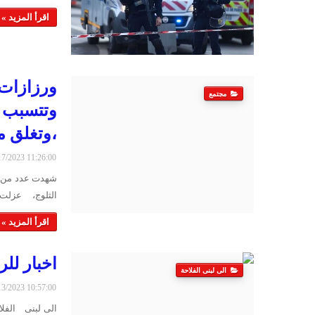
اقرأ المزيد »
ورزازات 
مجتمع
وتتسبب ف
،وتغلق من
2/17/2023 11:26:00
شهدت عدد من ا
الثلوج، عزلت 
اقرأ المزيد »
اخبار لل
الى لبنى الفلاحة
2/13/2023 10:57:00
الى لبنى الف