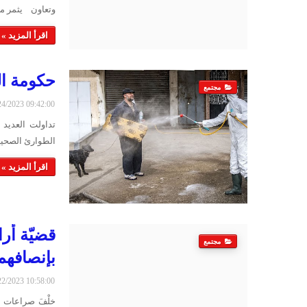
وتعاون يثمر م
اقرأ المزيد »
حكومة ال
مجتمع
2/24/2023 09:42:00
تداولت العدي
الطوارئ الصحي
اقرأ المزيد »
قضيّة أر
مجتمع
بإنصافهم
2/22/2023 10:58:00
خلْفَ صراعات 