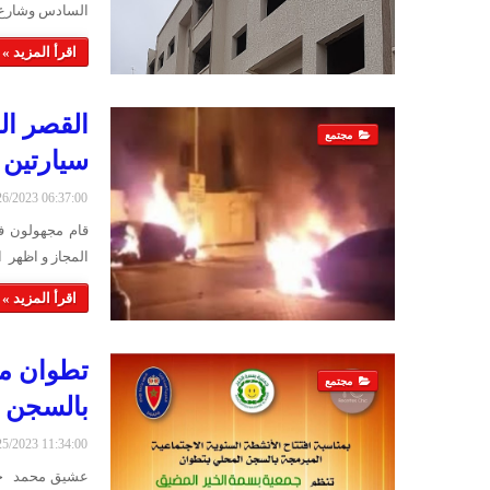
السادس وشارع
اقرأ المزيد »
القصر ال
مجتمع
سيارتين ل
2/26/2023 06:37:00
قام مجهولون ف
المجاز و اظهر 
اقرأ المزيد »
تطوان مج
مجتمع
بالسجن ا
2/25/2023 11:34:00
عشيق محمد حل