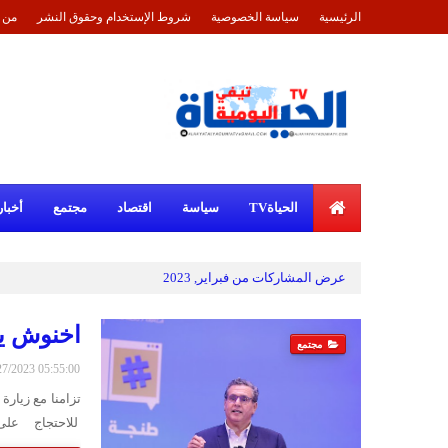
الرئيسية
سياسة الخصوصية
شروط الإستخدام وحقوق النشر
من 
الحياةTV
سياسة
اقتصاد
مجتمع
أخبار
عرض المشاركات من فبراير, 2023
اخنوش يز
مجتمع
2/27/2023 05:55:00
تزامنا مع زي
للاحتجاج على