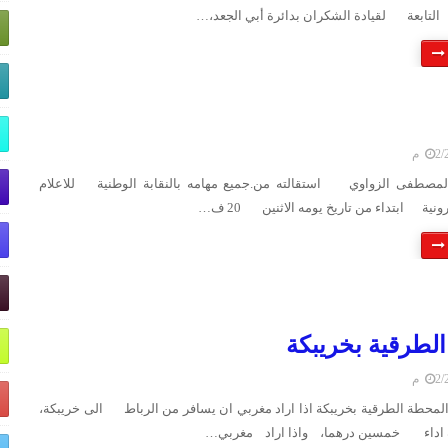
التابعة لقيادة الشكران بدائرة أبي الجعد،…
 م
مصطفى الزواوي استقالته من.جميع مهامه بالنقابة الوطنية للاعلام
ونية ابتداء من تاريخ يومه الاثنين 20 ف…
لطرقية بخريبكة
 م
لمحطة الطرقية بخريبكة اذا اراد مغربي ان يسافر من الرباط الى خريبكة،
ة اداء خمسين درهما، واذا اراد مغربي…