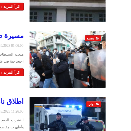
اقرأ المزيد »
مسيرة ضد
مجتمع
2/19/2023 01:06:00
احتجاجية ضد غل
اقرأ المزيد »
اطلاق نا
دولي
2/18/2023 11:26:00
انتشرت اليوم ا
وأظهرت مقاطع 