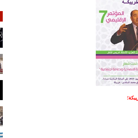
يبكة؛