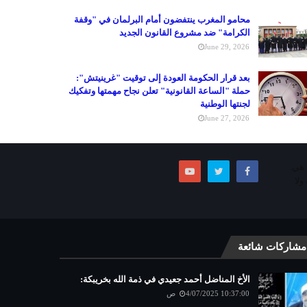
محامو المغرب ينتفضون أمام البرلمان في "وقفة
الكرامة" ضد مشروع القانون الجديد
June 29, 2026
بعد قرار الحكومة العودة إلى توقيت "غرينيتش":
حملة "الساعة القانونية" تعلن نجاح مهمتها وتفكيك
لجنتها الوطنية
June 27, 2026
ما هي.
ولا
مشاركات شائعة
الأخ المناضل أحمد جعيدي في ذمة الله بخريبكة:
4/07/2025 10:37:00 ص