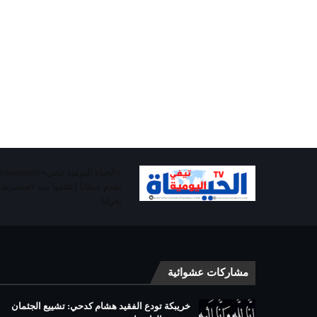
تقدم خطابا إعلاميا ينبذ العنصرية
يعزلنا
مشاركات عشوائية
خريبكة تودع الفقيد هشام كدحي: تشييع الجثمان