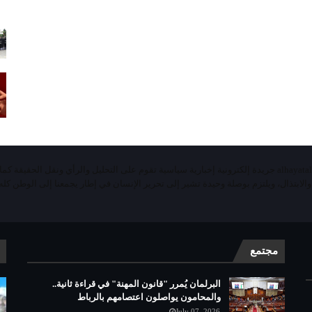
«الحياة اليومية تيفي»alhayatalyaoumiatv جريدة إلكترونية إخبارية سياسية تقوم على التحليل والرأي ونقل الحقيقة ك
 والابتذال، ويلتزم بوصلة وحيدة تشير إلى تحرير الإنسان في إطار يجمعنا إلى الوطن كله 
مجتمع
البرلمان يُمرر "قانون المهنة" في قراءة ثانية..
والمحامون يواصلون اعتصامهم بالرباط
July 07, 2026