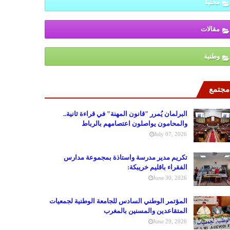
محلية
مقالات
وطنية
مجتمع
البرلمان يُمرر "قانون المهنة" في قراءة ثانية..
والمحامون يواصلون اعتصامهم بالرباط
July 07, 2026
تكريم مدير مدرسة واستاذة بمجموعة مدارس
الفقراء باقليم خريبكة:
June 30, 2026
المؤتمر الوطني السادس للجامعة الوطنية لجمعيات
المتقاعدين والمسنين بالمغرب
June 29, 2026