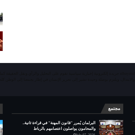
«الحياة اليومية تيفي»alhayatalyaoumiatv جريدة إلكترونية إخبارية سياسية تقوم على التحليل والرأي ونقل الحقيقة ك
 والابتذال، ويلتزم بوصلة وحيدة تشير إلى تحرير الإنسان في إطار يجمعنا إلى الوطن كله 
مجتمع
البرلمان يُمرر "قانون المهنة" في قراءة ثانية..
والمحامون يواصلون اعتصامهم بالرباط
July 07, 2026