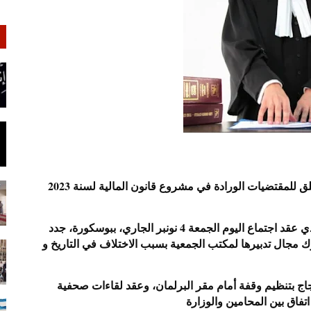
جدد مجلس جمعية هيئات المحامين بالمغرب رفضه المطلق للمقتضيات الورادة في مشروع قانون المالية لسنة 2023
وبلغ إلى علم جريدة الحياة اليومية بأن مجلس الجمعية الذي عقد اجتماع اليوم الجمعة 4 نونبر الجاري، ببوسكورة، جدد
 مجال تدبيرها لمكتب الجمعية بسبب الاختلاف في التاريخ و
ج بتنظيم وقفة أمام مقر البرلمان، وعقد لقاءات صحفية
فاق بين المحامين والوزارة