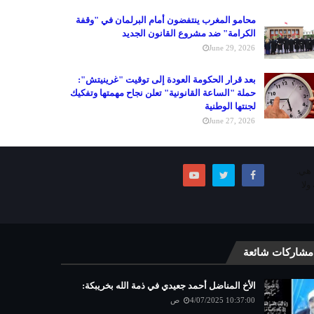
محامو المغرب ينتفضون أمام البرلمان في "وقفة
الكرامة" ضد مشروع القانون الجديد
June 29, 2026
بعد قرار الحكومة العودة إلى توقيت "غرينيتش":
حملة "الساعة القانونية" تعلن نجاح مهمتها وتفكيك
لجنتها الوطنية
June 27, 2026
ما هي.
ولا
مشاركات شائعة
الأخ المناضل أحمد جعيدي في ذمة الله بخريبكة:
4/07/2025 10:37:00 ص