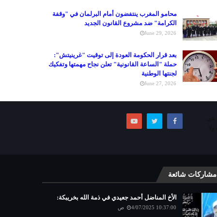
محامو المغرب ينتفضون أمام البرلمان في "وقفة
الكرامة" ضد مشروع القانون الجديد
June 29, 2026
بعد قرار الحكومة العودة إلى توقيت "غرينيتش":
حملة "الساعة القانونية" تعلن نجاح مهمتها وتفكيك
لجنتها الوطنية
June 27, 2026
ما هي.
ولا
مشاركات شائعة
الأخ المناضل أحمد جعيدي في ذمة الله بخريبكة:
4/07/2025 10:37:00 ص