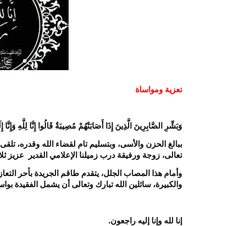
تعزية ومواساة
وَبَشِّرِ الصَّابِرِينَ الَّذِينَ إِذَا أَصَابَتْهُمْ مُصِيبَةٌ قَالُوا إِنَّا لِلَّهِ وَإِنَّا
​ببالغ الحزن والأسى، وبتسليم تام لقضاء الله وقدره، تلق
تعالى، زوجة ورفيقة درب زميلنا الإعلامي القدير عزيز ثلا
​وأمام هذا المصاب الجلل، يتقدم طاقم الجريدة بأحر التع
والكبيرة، سائلين الله تبارك وتعالى أن يشمل الفقيدة بو
​إنا لله وإنا إليه راجعون.