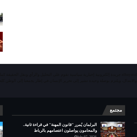
«الحياة اليومية تيفي»alhayatalyaoumiatv جريدة إلكترونية إخبارية سياسية تقوم على التحليل والرأي ونقل الحقيقة ك
 والابتذال، ويلتزم بوصلة وحيدة تشير إلى تحرير الإنسان في إطار يجمعنا إلى الوطن كله 
مجتمع
البرلمان يُمرر "قانون المهنة" في قراءة ثانية..
والمحامون يواصلون اعتصامهم بالرباط
July 07, 2026