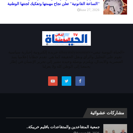
"الساعة القانونية" تعلن نجاح مهمتها وتفكيك لجنتها الوطنية
June 27, 2026
«الحياة اليومية تيفي»alhayatalyaoumiatv جريدة إلكترونية إخبارية سياسية
تقوم على التحليل والرأي ونقل الحقيقة كما هي. تقدم خطابا إعلاميا ينبذ
العنصرية والابتذال، ويلتزم بوصلة وحيدة تشير إلى تحرير الإنسان في إطار
يجمعنا إلى الوطن كله ولا يعزلنا
مشاركات عشوائية
جمعية المتقاعدين والمتقاعدات باقليم خريبكة..