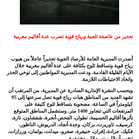
تحذير من عاصفة ثلجية ورياح قوية تضرب عدة أقاليم مغربية
أصدرت المديرية العامة للأرصاد الجوية تحذيراً عاجلاً من هبوب
رياح قوية وتساقط ثلوج بكثافة على عدة أقاليم مغربية خلال
الأيام القليلة القادمة. ودعت المديرية المواطنين إلى توخي الحذر
واتخاذ الاحتياطات اللازمة.
وبحسب النشرة الإنذارية الصادرة عن المديرية، من المرتقب أن
تشهد العديد من المناطق هبات رياح قوية تصل سرعتها إلى 95
كيلومتراً في الساعة، مصحوبة بتساقط ثلوج كثيفة على
المرتفعات التي تتجاوز 1400 متر. وستشمل المناطق المتوقع
تأثرها أقاليم الحسيمة، تطوان، الفحص-أنجرة، شفشاون، تازة،
كرسيف، تاوريرت، بركان، وجدة-أنجاد، الدريوش، الناظور،
فكيك، جرادة، إفران، خنيفرة، صفرو، ميدلت، بولمان، ورزازات،
تنغير، أزيلال، بني ملال، وخنيفرة.