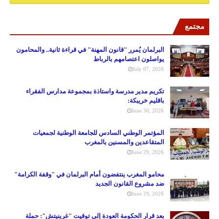
مجتمع
البرلمان يُمرر "قانون المهنة" في قراءة ثانية.. والمحامون
يواصلون اعتصامهم بالرباط
July 07, 2026
تكريم مدير مدرسة واستاذة بمجموعة مدارس الفقراء
باقليم خريبكة:
June 30, 2026
المؤتمر الوطني السادس للجامعة الوطنية لجمعيات
المتقاعدين والمسنين بالمغرب
June 29, 2026
محامو المغرب ينتفضون أمام البرلمان في "وقفة الكرامة"
ضد مشروع القانون الجديد
June 29, 2026
بعد قرار الحكومة العودة إلى توقيت "غرينيتش": حملة