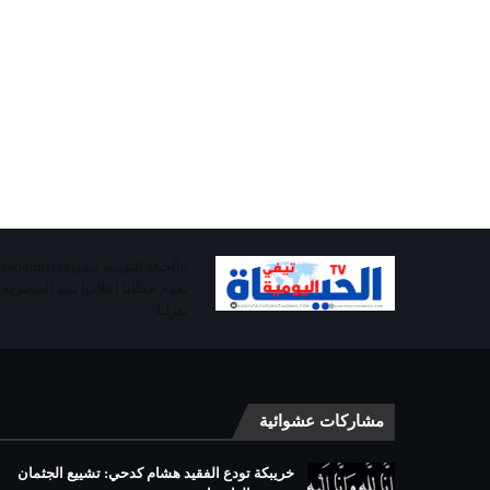
تقدم خطابا إعلاميا ينبذ العنصرية
يعزلنا
مشاركات عشوائية
خريبكة تودع الفقيد هشام كدحي: تشييع الجثمان