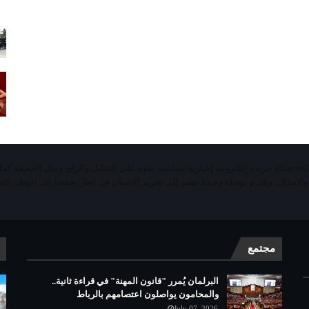
«الحياة اليومية تيفي»alhayatalyaoumiatv جريدة إلكترونية إخبارية سياسية تقوم على التحليل والرأي ونقل الحقيقة ك
 والابتذال، ويلتزم بوصلة وحيدة تشير إلى تحرير الإنسان في إطار يجمعنا إلى الوطن كله 
مجتمع
البرلمان يُمرر "قانون المهنة" في قراءة ثانية..
والمحامون يواصلون اعتصامهم بالرباط
July 07, 2026