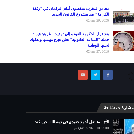
محامو المغرب ينتفضون أمام البرلمان في "وقفة
الكرامة" ضد مشروع القانون الجديد
June 29, 2026
بعد قرار الحكومة العودة إلى توقيت "غرينيتش":
حملة "الساعة القانونية" تعلن نجاح مهمتها وتفكيك
لجنتها الوطنية
June 27, 2026
ما هي.
ولا
مشاركات شائعة
الأخ المناضل أحمد جعيدي في ذمة الله بخريبكة:
4/07/2025 10:37:00 ص