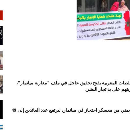
لسلطات المغربية بفتح تحقيق عاجل في ملف "مغاربة ميانمار"،
هم على يد تجار البشر.
وأعلنت اللجنة في بيان لها عن تحرير 25 مغربيا و مواطن يمني من معسكر احتجاز في ميانمار، ليرتفع عدد العائدين إلى 49