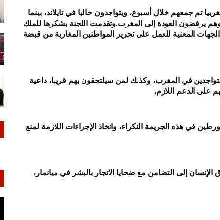
حت اللجنة أن الدفعة الأخيرة من العائدين تضم 18 مغربيا تم جمعهم خلال أسبوع، ويتواجدون حاليا في تايلاند، بينما
ة، وهم يرفضون العودة إلى المغرب.وتقدمت اللجنة بشكرها للملك
جهات المعنية للعمل على تحرير المواطنين المغاربة من قبضة
متواجدين في المغرب، وكذلك لمن سيلتحقون بهم قريبا، داعية
على الدعم اللازم.
طين في هذه الجريمة النكراء، واتخاذ الإجراءات اللازمة لمنع
 الإنسان إلى التضامن مع ضحايا الاتجار بالبشر في ميانمار،