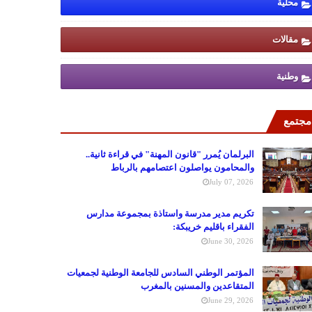
محلية
مقالات
وطنية
مجتمع
البرلمان يُمرر "قانون المهنة" في قراءة ثانية..
والمحامون يواصلون اعتصامهم بالرباط
July 07, 2026
تكريم مدير مدرسة واستاذة بمجموعة مدارس
الفقراء باقليم خريبكة:
June 30, 2026
المؤتمر الوطني السادس للجامعة الوطنية لجمعيات
المتقاعدين والمسنين بالمغرب
June 29, 2026