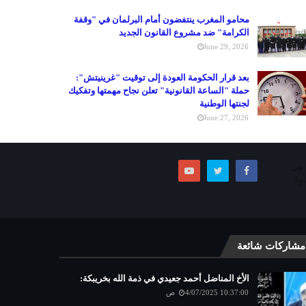
محامو المغرب ينتفضون أمام البرلمان في "وقفة
الكرامة" ضد مشروع القانون الجديد
June 29, 2026
بعد قرار الحكومة العودة إلى توقيت "غرينيتش":
حملة "الساعة القانونية" تعلن نجاح مهمتها وتفكيك
لجنتها الوطنية
June 27, 2026
ما هي.
ولا
مشاركات شائعة
الأخ المناضل أحمد جعيدي في ذمة الله بخريبكة:
4/07/2025 10:37:00 ص