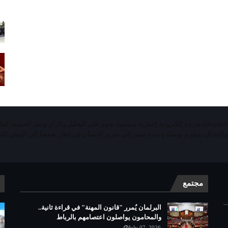
«الحياة اليومية تيفي»alhayatalyaoumiatv جريدة إلكترونية إخبارية سياسية تقوم على التحليل والرأي ونقل الحقيقة ك
 والابتذال، ويلتزم بوصلة وحيدة تشير إلى تحرير الإنسان في إطار يجمعنا إلى الوطن كله 
مجتمع
البرلمان يُمرر "قانون المهنة" في قراءة ثانية..
والمحامون يواصلون اعتصامهم بالرباط
July 07, 2026