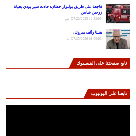
فاجعة على طريق بولنوار-حطان: حادث سير يودي بحياة
زوجين شابين
7/22/2025 12:33:00 ص
هنيئا وألف مبروك:
7/23/2026 01:00:00 م
تابع صفحتنا على الفيسبوك
تابعنا على اليوتيوب