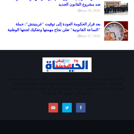
ضد مشروع القانون الجديد
June 29, 2026
بعد قرار الحكومة العودة إلى توقيت "غرينيتش": حملة
"الساعة القانونية" تعلن نجاح مهمتها وتفكيك لجنتها الوطنية
June 27, 2026
«الحياة اليومية تيفي»alhayatalyaoumiatv جريدة إلكترونية إخبارية سياسية
تقوم على التحليل والرأي ونقل الحقيقة كما هي. تقدم خطابا إعلاميا ينبذ
العنصرية والابتذال، ويلتزم بوصلة وحيدة تشير إلى تحرير الإنسان في إطار
يجمعنا إلى الوطن كله ولا يعزلنا