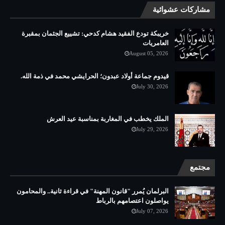
مشاركات عشوائية
خريبكة تودع الفقيد هشام كدحي: تشييع الجثمان بمقبرة
العامريات
August 05, 2026
قيدوم جماعة أولاد عبدون؛ الحرايشي محمد في ذمة الله.
July 30, 2026
الملك يخطب في المغاربة بمناسبة عيد العرش
July 29, 2026
مجتمع
البرلمان يُمرر "قانون المهنة" في قراءة ثانية.. والمحامون
يواصلون اعتصامهم بالرباط
July 07, 2026