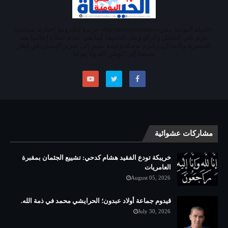
«الحياة اليومية تيفي»alhayatalyaoumiatv جريدة إلكترونية إخبارية سياسية
تقوم على التحليل والرأي ونقل الحقيقة كما هي. تقدم خطابا إعلاميا ينبذ
العنصرية والابتذال، ويلتزم بوصلة وحيدة تشير إلى تحرير الإنسان في إطار
يجمعنا إلى الوطن كله ولا يعزلنا
مشاركات عشوائية
خريبكة تودع الفقيد هشام كدحي: تشييع الجثمان بمقبرة
العامريات
August 05, 2026
قيدوم جماعة أولاد عبدون؛ الحرايشي محمد في ذمة الله.
July 30, 2026