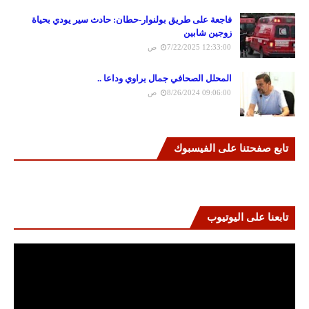
فاجعة على طريق بولنوار-حطان: حادث سير يودي بحياة
زوجين شابين
7/22/2025 12:33:00 ص
المحلل الصحافي جمال براوي وداعا ..
8/26/2024 09:06:00 ص
تابع صفحتنا على الفيسبوك
تابعنا على اليوتيوب