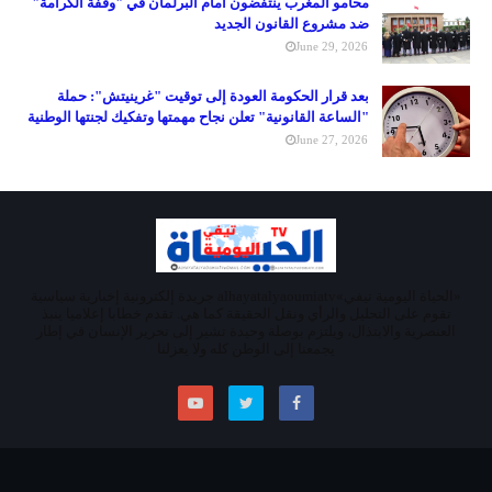
محامو المغرب ينتفضون أمام البرلمان في "وقفة الكرامة"
ضد مشروع القانون الجديد
June 29, 2026
بعد قرار الحكومة العودة إلى توقيت "غرينيتش": حملة
"الساعة القانونية" تعلن نجاح مهمتها وتفكيك لجنتها الوطنية
June 27, 2026
«الحياة اليومية تيفي»alhayatalyaoumiatv جريدة إلكترونية إخبارية سياسية
تقوم على التحليل والرأي ونقل الحقيقة كما هي. تقدم خطابا إعلاميا ينبذ
العنصرية والابتذال، ويلتزم بوصلة وحيدة تشير إلى تحرير الإنسان في إطار
يجمعنا إلى الوطن كله ولا يعزلنا