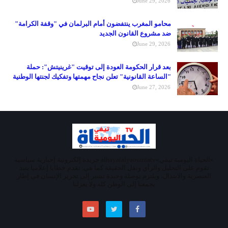
June 29, 2026
محامو المغرب ينتفضون أمام البرلمان في "وقفة الكرامة"
ضد مشروع القانون الجديد
June 29, 2026
بعد قرار الحكومة العودة إلى توقيت "غرينيتش": حملة
"الساعة القانونية" تعلن نجاح مهمتها وتفكيك لجنتها الوطنية
June 27, 2026
«الحياة اليومية تيفي»alhayatalyaoumiatv جريدة إلكترونية إخبارية سياسية
تقوم على التحليل والرأي ونقل الحقيقة كما هي. تقدم خطابا إعلاميا ينبذ
العنصرية والابتذال، ويلتزم بوصلة وحيدة تشير إلى تحرير الإنسان في إطار
يجمعنا إلى الوطن كله ولا يعزلنا