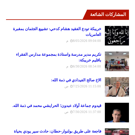
المشاركات الشائعة
خريبكة تودع الفقيد هشام كدحي: تشييع الجثمان بمقبرة
العامريات
8/05/2026 09:04:00 م
تكريم مدير مدرسة واستاذة بمجموعة مدارس الفقراء
باقليم خريبكة:
6/30/2026 08:54:00 م
الاخ صالح الفيدادي في ذمة الله:
7/25/2026 11:15:00 ص
قيدوم جماعة أولاد عبدون؛ الحرايشي محمد في ذمة الله.
7/30/2026 11:37:00 ص
فاجعة على طريق بولنوار-حطان: حادث سير يودي بحياة