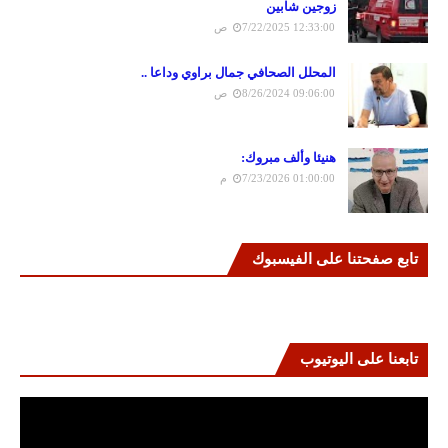
زوجين شابين
7/22/2025 12:33:00 ص
المحلل الصحافي جمال براوي وداعا ..
8/26/2024 09:06:00 ص
هنيئا وألف مبروك:
7/23/2026 01:00:00 م
تابع صفحتنا على الفيسبوك
تابعنا على اليوتيوب