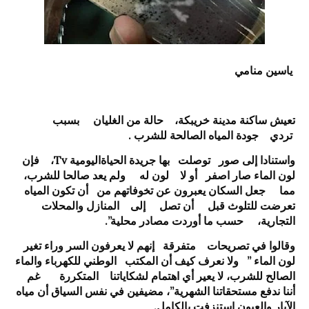
ياسين منامي
تعيش ساكنة مدينة خريبكة، حالة من الغليان بسبب
تردي جودة المياه الصالحة للشرب .
واستنادا إلى صور توصلت بها جريدة الحياةاليومية Tv، فإن
لون الماء صار اصفر أو لا لون له ولم يعد صالحا للشرب،
مما جعل السكان يعبرون عن تخوفاتهم من أن تكون المياه
تعرضت للتلوث قبل أن تصل إلى المنازل والمحلات
التجارية، حسب ما أوردت مصادر محلية”.
وقالوا في تصريحات متفرقة إنهم لا يعرفون السر وراء تغير
لون الماء ” ولا نعرف كيف أن المكتب الوطني للكهرباء والماء
الصالح للشرب، لا يعير أي اهتمام لشكاياتنا المتكررة غم
أننا ندفع مستحقاتنا الشهرية”، مضيفين في نفس السياق أن مياه
الآبار والعيون استنزفت بالكامل.