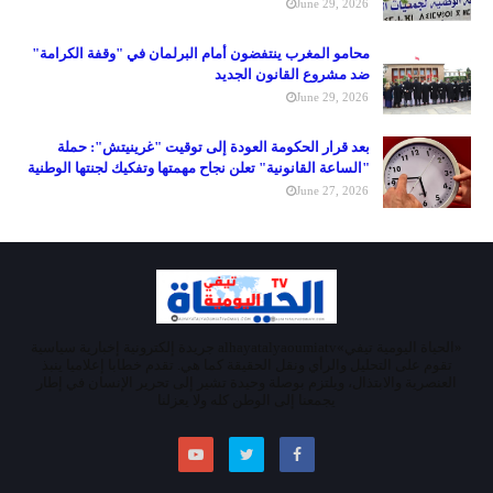
June 29, 2026
محامو المغرب ينتفضون أمام البرلمان في "وقفة الكرامة"
ضد مشروع القانون الجديد
June 29, 2026
بعد قرار الحكومة العودة إلى توقيت "غرينيتش": حملة
"الساعة القانونية" تعلن نجاح مهمتها وتفكيك لجنتها الوطنية
June 27, 2026
«الحياة اليومية تيفي»alhayatalyaoumiatv جريدة إلكترونية إخبارية سياسية
تقوم على التحليل والرأي ونقل الحقيقة كما هي. تقدم خطابا إعلاميا ينبذ
العنصرية والابتذال، ويلتزم بوصلة وحيدة تشير إلى تحرير الإنسان في إطار
يجمعنا إلى الوطن كله ولا يعزلنا