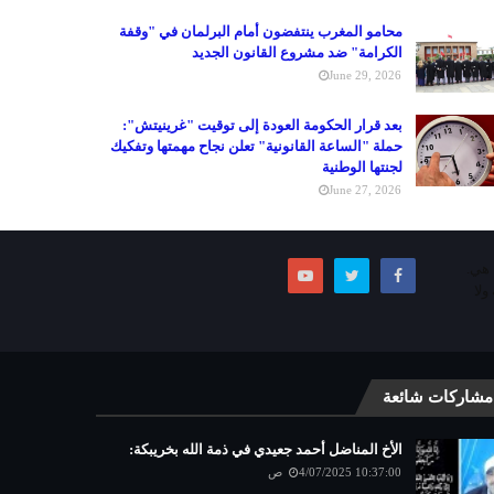
محامو المغرب ينتفضون أمام البرلمان في "وقفة
الكرامة" ضد مشروع القانون الجديد
June 29, 2026
بعد قرار الحكومة العودة إلى توقيت "غرينيتش":
حملة "الساعة القانونية" تعلن نجاح مهمتها وتفكيك
لجنتها الوطنية
June 27, 2026
ما هي.
ولا
مشاركات شائعة
الأخ المناضل أحمد جعيدي في ذمة الله بخريبكة:
4/07/2025 10:37:00 ص