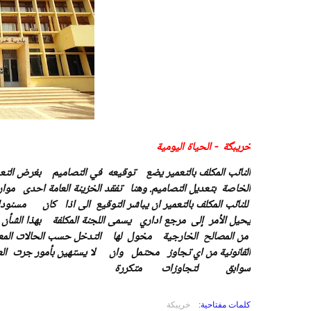
خريبگة - الحياة اليومية
النائب المكلف بالتعمير يضع توقيعه في التصاميم بغرض ا
الخاصة بتعديل التصاميم.
وهنا تفقد الخزينة العامة احدى موا
للنائب المكلف بالتعمير ان يباشر التوقيع الى اذا كان مسنو
يحيل الأمر إلى مرجع اداري يسمى اللجنة المكلفة بهذا الشأن
من المصالح الخارجية مخول لها التدخل حسب الحالات المع
القانونية من اي تجاوز محتمل
وان لا يستهين بأمور جرت الع
سوابق لتجاوزات متكررة
كلمات مفتاحية:
خريبكة