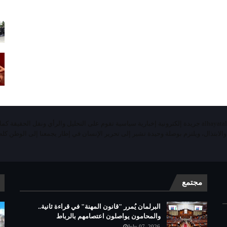
«الحياة اليومية تيفي»alhayatalyaoumiatv جريدة إلكترونية إخبارية سياسية تقوم على التحليل والرأي ونقل الحقيقة ك
 والابتذال، ويلتزم بوصلة وحيدة تشير إلى تحرير الإنسان في إطار يجمعنا إلى الوطن كله 
مجتمع
البرلمان يُمرر "قانون المهنة" في قراءة ثانية..
والمحامون يواصلون اعتصامهم بالرباط
July 07, 2026