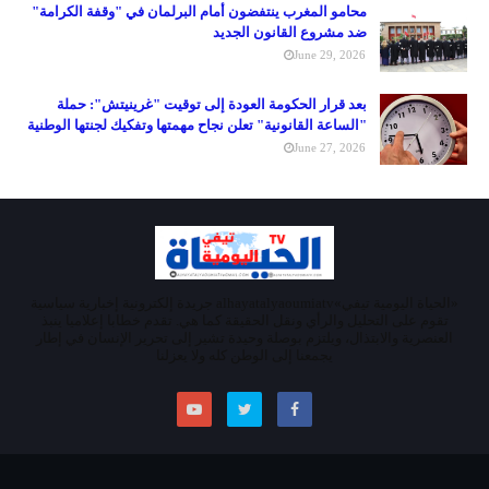
محامو المغرب ينتفضون أمام البرلمان في "وقفة الكرامة"
ضد مشروع القانون الجديد
June 29, 2026
بعد قرار الحكومة العودة إلى توقيت "غرينيتش": حملة
"الساعة القانونية" تعلن نجاح مهمتها وتفكيك لجنتها الوطنية
June 27, 2026
«الحياة اليومية تيفي»alhayatalyaoumiatv جريدة إلكترونية إخبارية سياسية
تقوم على التحليل والرأي ونقل الحقيقة كما هي. تقدم خطابا إعلاميا ينبذ
العنصرية والابتذال، ويلتزم بوصلة وحيدة تشير إلى تحرير الإنسان في إطار
يجمعنا إلى الوطن كله ولا يعزلنا