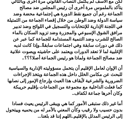
لكن مع الأسف لم يكتمل النصاب القانوني مرة أخرى وبالتالي
يتأكد بالملموس مرة أخرى أن رئيس المجلس ضد مصالح
الجماعة رغم أن جميع نقط الدورة هي إجتماعية محضة وضد
سياسة الدولة وضد الوطن من خلال إقصاء الجماعة من الثمتيلة
في اللجنة الإدارية للإنتخابات والتسجيل في اللوائح وضذ تدبير
مرافق الشوق الإسبوعي والمجزرة وضد تزويد السكان بالماء
الصالح للشرب وضد التنمية المستدامة للجماعة كما عبر عن
ذلك في دورات سابقة وفي اجتماعات سابقةّ..وإذا كانت لديه
الإغلبية لما لا تعقد الدورات ويعتمد على حاشيته ويصوت علانية
ضد مصالح الجماعة ولماذا هو رئيس الجماعة أصلا؟؟؟..
أن الإوان لعامل الإقليم أن يتخمل مسؤوليته الإدارية والسياسية
للبحث عن مكامن الخلل داخل هذه الجماعة ويتخذ الإجراءات
الضرورية والشرعية لأيقاف هذا العبث وإرجاع الإمور إلى نصابها
كما فعلت الداخلية مع مجموعة من الجماعات بإقليم حريبكة
وكان أخرها جماعة لكفاف..
أما غير ذلك ستبقى الأمور كما هي ويبقى الرئيس يعيث فسادا
بدون حسيب ولا رقيب وكأن المعني بالأمر له من يحميه وييتحول
إلى الرئيس المدلل بالإقليم..اللهم إننا قد بلغنا...