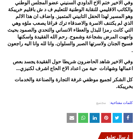
وفي الاخير ختم الاخ الداودي السنيني عضو المجلس الوطني
والكاتب الاقليمي للنقابة الوطنية للتعليم ف د ش باقليم خريبكة
وهو المسير لهذا الحفل التابيني المتميز. واضاف ان هذا الالم
الذي لم يكتنف الاسرة والاصدقاء ترك فراغا يصعب ملؤه وهي
التي كانت رمزا للبذل والعطاء الانساني والتحدي والصمود بحيث
واجهت المرض بشجاعة وشموح. رحم الله الفقيدة واسكنها
فسيح الجنان ولاسرتها الصبر والسلوان. وانا لله وانا اليه راجعون
.
وفي الاخير شاهد الحاضرون شريطا حول الفقيدة يجسد بعص
اعمالها وشهادات حية من اعداد الاخ الحاج اشرف لكنيزي...
كل الشكر لجميع موظفي غرفة التجارة والصناعة والخدمات
بخريبكة.
كلمات مفتاحية:
مجتمع
إرسال تعليق