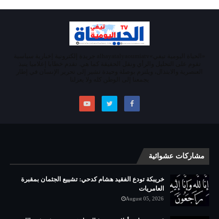
«الحياة اليومية تيفي»alhayatalyaoumiatv جريدة إلكترونية إخبارية سياسية
تقوم على التحليل والرأي ونقل الحقيقة كما هي. تقدم خطابا إعلاميا ينبذ
العنصرية والابتذال، ويلتزم بوصلة وحيدة تشير إلى تحرير الإنسان في إطار
يجمعنا إلى الوطن كله ولا يعزلنا
مشاركات عشوائية
خريبكة تودع الفقيد هشام كدحي: تشييع الجثمان بمقبرة
العامريات
August 05, 2026