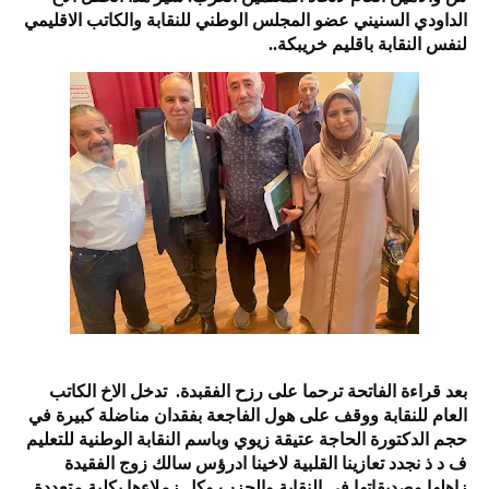
الداودي السنيني عضو المجلس الوطني للنقابة والكاتب الاقليمي
لنفس النقابة باقليم خريبكة..
بعد قراءة الفاتحة ترحما على رزح الفقبدة. تدخل الاخ الكاتب
العام للنقابة ووقف على هول الفاجعة بفقدان مناضلة كبيرة في
حجم الدكتورة الحاجة عتيقة زيوي وباسم النقابة الوطنية للتعليم
ف د ذ نجدد تعازينا القلبية لاخينا ادرؤس سالك زوج الفقيدة
زاهلها وصديقاتها في النقابة والحزب وكل زملاءها بكلية متعددة