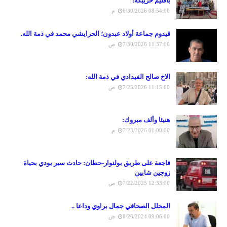
باقليم خريبكة:
6/30/2026 08:54:00 م
قيدوم جماعة أولاد عبدون؛ الحرايشي محمد في ذمة الله.
7/30/2026 11:37:00 ص
الاخ صالح الفيدادي في ذمة الله:
7/25/2026 11:15:00 ص
هنيئا وألف مبروك:
7/23/2026 01:00:00 م
فاجعة على طريق بولنوار-حطان: حادث سير يودي بحياة
زوجين شابين
7/22/2025 12:33:00 ص
المحلل الصحافي جمال براوي وداعا ..
8/26/2024 09:06:00 ص