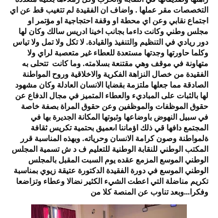
التخصصات مقر عملها . واضاف ان الفقيدة لم تتغيب قط عن اي
اجتماع نقابي وعن اي محطة او وقفة احتجاجية او مؤتمر او
مجلس وطني وكانت داءما بجانب اخينا ادريس سالك وكان لها
دور ريادي في التنظيم والتنفيذ والقيادة. لا تكل ولا تمل ولا تياس
وكلما حاورتها وجدتها مستعدة للعطاء غير متعصبة لراي ولا
متهاونة في موقف وهي مقتنعة بسلامته. وما كانت تتحلى به
الفقيدة من خصال النزاهة الفكرية والاخلاقية وروح المواطنة
الصادقة مما جعلها ملتزمة بقضايا الانسان العادلة وكان مشهود
لها بالثبات على المباديء والعطاء المتميز في مجال الدفاع عن
حقوق الموظفات والموظفين وعن حقوق المراة بصفة خاصة
في سبيل النهوض باوضاعها وثبوتها المكانة الجديرة بها في
المجتمع دافها قي ذلك اؤماننا اىعميق بحتمية تكريس ثقافة
ةلمواطنة وصون كرامة الانسان وحرياته. وبهذه المناسبة قرر
المكتب الوطني للنقابة الوطنية للتعليم ف د ش تسمية المجلس
الوطني الموسع المزمع عقده يوم السبت المقبل بالمجلس
الوطني الموسع في دورة الفقيدة الدكتورة عتيقة زيوي بمناسبة
تكريم مناضلة التي اعطت الشيء الكثير نضالا وعطاء وتزاضعا
وفكرا...وبعد تناوب عن المنصة كلا من