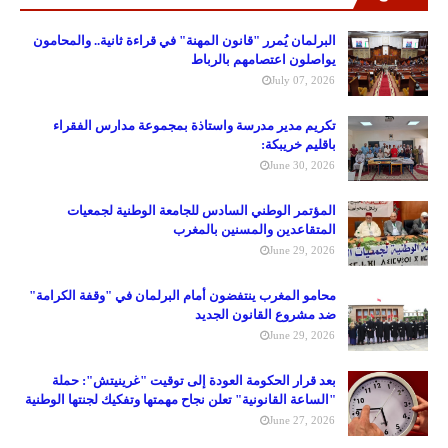
البرلمان يُمرر "قانون المهنة" في قراءة ثانية.. والمحامون
يواصلون اعتصامهم بالرباط
July 07, 2026
تكريم مدير مدرسة واستاذة بمجموعة مدارس الفقراء
باقليم خريبكة:
June 30, 2026
المؤتمر الوطني السادس للجامعة الوطنية لجمعيات
المتقاعدين والمسنين بالمغرب
June 29, 2026
محامو المغرب ينتفضون أمام البرلمان في "وقفة الكرامة"
ضد مشروع القانون الجديد
June 29, 2026
بعد قرار الحكومة العودة إلى توقيت "غرينيتش": حملة
"الساعة القانونية" تعلن نجاح مهمتها وتفكيك لجنتها الوطنية
June 27, 2026