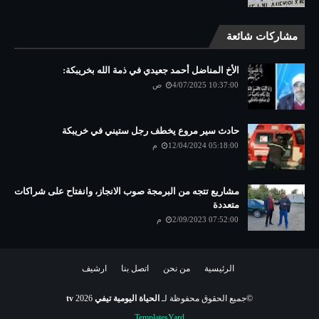
مشاركات شائعة
الأخ المناضل أحمد جعيدي في ذمة الله بخريبكة:
4/07/2025 10:37:00 ص
حادث سير مروع يخطف رجل ستيني في خريبكة
12/04/2024 05:18:00 م
مشاريع تتجه من البرمجة صوب الانجاز، وانفتاح على شراكات
متعددة
2/09/2023 07:52:00 م
الرئيسية
من نحن
اتصل بنا
ارشيف
©جميع الحقوق محفوظة لـ
الحياة اليومية تيفي tv
2026
TemplatesYard