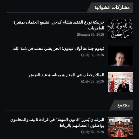
مشاركات عشوائية
خريبكة تودع الفقيد هشام كدحي: تشييع الجثمان بمقبرة
العامريات
August 05, 2026
قيدوم جماعة أولاد عبدون؛ الحرايشي محمد في ذمة الله.
July 30, 2026
الملك يخطب في المغاربة بمناسبة عيد العرش
July 29, 2026
مجتمع
البرلمان يُمرر "قانون المهنة" في قراءة ثانية.. والمحامون
يواصلون اعتصامهم بالرباط
July 07, 2026