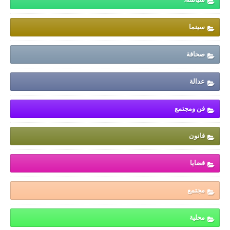
سينما
صحافة
عدالة
فن ومجتمع
قانون
قضايا
مجتمع
محلية