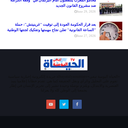
محامو المغرب ينتفضون أمام البرلمان في "وقفة الكرامة"
ضد مشروع القانون الجديد
June 29, 2026
بعد قرار الحكومة العودة إلى توقيت "غرينيتش": حملة
"الساعة القانونية" تعلن نجاح مهمتها وتفكيك لجنتها الوطنية
June 27, 2026
«الحياة اليومية تيفي»alhayatalyaoumiatv جريدة إلكترونية إخبارية سياسية
تقوم على التحليل والرأي ونقل الحقيقة كما هي. تقدم خطابا إعلاميا ينبذ
العنصرية والابتذال، ويلتزم بوصلة وحيدة تشير إلى تحرير الإنسان في إطار
يجمعنا إلى الوطن كله ولا يعزلنا