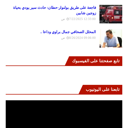
فاجعة على طريق بولنوار-حطان: حادث سير يودي بحياة
زوجين شابين
7/22/2025 12:33:00 ص
المحلل الصحافي جمال براوي وداعا ..
8/26/2024 09:06:00 ص
تابع صفحتنا على الفيسبوك
تابعنا على اليوتيوب