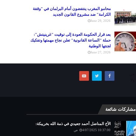
محامو المغرب ينتفضون أمام البرلمان في "وقفة
الكرامة" ضد مشروع القانون الجديد
June 29, 2026
بعد قرار الحكومة العودة إلى توقيت "غرينيتش":
حملة "الساعة القانونية" تعلن نجاح مهمتها وتفكيك
لجنتها الوطنية
June 27, 2026
ما هي.
ولا
مشاركات شائعة
الأخ المناضل أحمد جعيدي في ذمة الله بخريبكة:
4/07/2025 10:37:00 ص