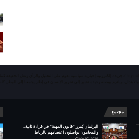
«الحياة اليومية تيفي»alhayatalyaoumiatv جريدة إلكترونية إخبارية سياسية تقوم على التحليل والرأي ونقل الحقيقة ك
 والابتذال، ويلتزم بوصلة وحيدة تشير إلى تحرير الإنسان في إطار يجمعنا إلى الوطن كله 
مجتمع
البرلمان يُمرر "قانون المهنة" في قراءة ثانية..
والمحامون يواصلون اعتصامهم بالرباط
July 07, 2026