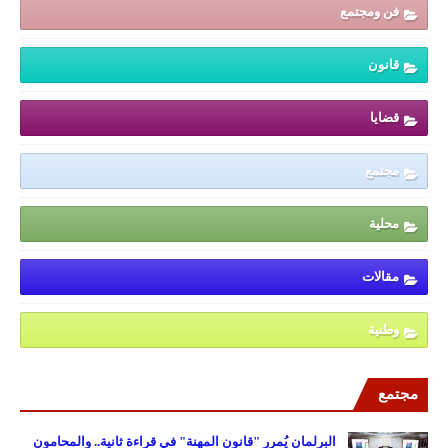
فن ومجتمع
قانون
قضايا
مجتمع
محلية
مقالات
وطنية
مجتمع
البرلمان يُمرر "قانون المهنة" في قراءة ثانية.. والمحامون