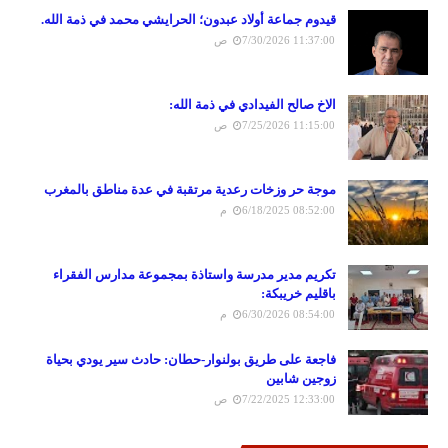
قيدوم جماعة أولاد عبدون؛ الحرايشي محمد في ذمة الله.
7/30/2026 11:37:00 ص
الاخ صالح الفيدادي في ذمة الله:
7/25/2026 11:15:00 ص
موجة حر وزخات رعدية مرتقبة في عدة مناطق بالمغرب
6/18/2025 08:52:00 م
تكريم مدير مدرسة واستاذة بمجموعة مدارس الفقراء
باقليم خريبكة:
6/30/2026 08:54:00 م
فاجعة على طريق بولنوار-حطان: حادث سير يودي بحياة
زوجين شابين
7/22/2025 12:33:00 ص