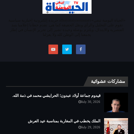
«الحياة اليومية تيفي»alhayatalyaoumiatv جريدة إلكترونية إخبارية سياسية
تقوم على التحليل والرأي ونقل الحقيقة كما هي. تقدم خطابا إعلاميا ينبذ
العنصرية والابتذال، ويلتزم بوصلة وحيدة تشير إلى تحرير الإنسان في إطار
يجمعنا إلى الوطن كله ولا يعزلنا
مشاركات عشوائية
قيدوم جماعة أولاد عبدون؛ الحرايشي محمد في ذمة الله.
July 30, 2026
الملك يخطب في المغاربة بمناسبة عيد العرش
July 29, 2026