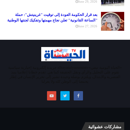
June 29, 2026
بعد قرار الحكومة العودة إلى توقيت "غرينيتش": حملة
"الساعة القانونية" تعلن نجاح مهمتها وتفكيك لجنتها الوطنية
June 27, 2026
«الحياة اليومية تيفي»alhayatalyaoumiatv جريدة إلكترونية إخبارية سياسية
تقوم على التحليل والرأي ونقل الحقيقة كما هي. تقدم خطابا إعلاميا ينبذ
العنصرية والابتذال، ويلتزم بوصلة وحيدة تشير إلى تحرير الإنسان في إطار
يجمعنا إلى الوطن كله ولا يعزلنا
مشاركات عشوائية