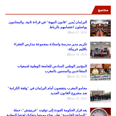
مجتمع
البرلمان يُمرر "قانون المهنة" في قراءة ثانية.. والمحامون
يواصلون اعتصامهم بالرباط
July 07, 2026
تكريم مدير مدرسة واستاذة بمجموعة مدارس الفقراء
باقليم خريبكة:
June 30, 2026
المؤتمر الوطني السادس للجامعة الوطنية لجمعيات
المتقاعدين والمسنين بالمغرب
June 29, 2026
محامو المغرب ينتفضون أمام البرلمان في "وقفة الكرامة"
ضد مشروع القانون الجديد
June 29, 2026
بعد قرار الحكومة العودة إلى توقيت "غرينيتش": حملة
"الساعة القانونية" تعلن نجاح مهمتها وتفكيك لجنتها الوطنية