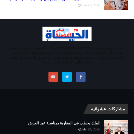
June 27, 2026
«الحياة اليومية تيفي»alhayatalyaoumiatv جريدة إلكترونية إخبارية سياسية
تقوم على التحليل والرأي ونقل الحقيقة كما هي. تقدم خطابا إعلاميا ينبذ
العنصرية والابتذال، ويلتزم بوصلة وحيدة تشير إلى تحرير الإنسان في إطار
يجمعنا إلى الوطن كله ولا يعزلنا
مشاركات عشوائية
الملك يخطب في المغاربة بمناسبة عيد العرش
July 29, 2026