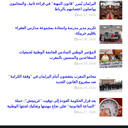
البرلمان يُمرر "قانون المهنة" في قراءة ثانية.. والمحامون
يواصلون اعتصامهم بالرباط
July 07, 2026
تكريم مدير مدرسة واستاذة بمجموعة مدارس الفقراء
باقليم خريبكة:
June 30, 2026
المؤتمر الوطني السادس للجامعة الوطنية لجمعيات
المتقاعدين والمسنين بالمغرب
June 29, 2026
محامو المغرب ينتفضون أمام البرلمان في "وقفة الكرامة"
ضد مشروع القانون الجديد
June 29, 2026
بعد قرار الحكومة العودة إلى توقيت "غرينيتش": حملة
"الساعة القانونية" تعلن نجاح مهمتها وتفكيك لجنتها الوطنية
June 27, 2026