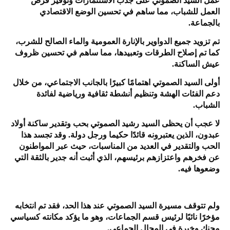
عمل السيد الصموتي على جذب الاستثمارات وتوفير فرص
العمل للشباب، مما ساهم في تحسين الوضع الاقتصادي
بالجماعة.
تم تزويد جميع الدواوير بالإنارة العمومية والماء الصالح للشرب،
كما تم إصلاح الطرقات وتعبيدها، مما ساهم في تحسين ظروف
عيش الساكنة.
أولى السيد الصموتي اهتمامًا كبيرًا بالجانب الاجتماعي، من خلال
دعم الفئات الهشة وتنظيم أنشطة ثقافية ورياضية لفائدة
الشباب.
لا عجب أن يحظى السيد رشيد الصموتي بحب وتقدير ساكنة أولاد
عبدون، الذين يعتبرونه قائدًا حكيما ورجل دولة. وقد تجسد هذا
الحب والتقدير في العديد من المناسبات، حيث عبر المواطنون
عن فخرهم واعتزازهم برئيسهم، الذي أثبت أنه جدير بالثقة التي
وضعوها فيه.
ولم تتوقف مسيرة السيد الصموتي عند هذا الحد، فقد تم انتخابه
مؤخرًا نائبًا لرئيس قسم الجماعات، وهو ما يؤكد مكانته كسياسي
محنك وخبرة في المجال الجماعي.