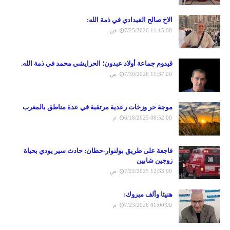
الاخ صالح الفيدادي في ذمة الله:
7/25/2026 11:15:00 ص
قيدوم جماعة أولاد عبدون؛ الحرايشي محمد في ذمة الله.
7/30/2026 11:37:00 ص
موجة حر وزخات رعدية مرتقبة في عدة مناطق بالمغرب
6/18/2025 08:52:00 م
فاجعة على طريق بولنوار-حطان: حادث سير يودي بحياة
زوجين شابين
7/22/2025 12:33:00 ص
هنيئا وألف مبروك:
7/23/2026 01:00:00 م