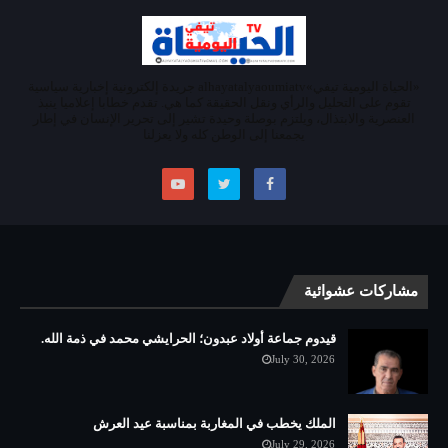
«الحياة اليومية تيفي»alhayatalyaoumiatv جريدة إلكترونية إخبارية سياسية
تقوم على التحليل والرأي ونقل الحقيقة كما هي. تقدم خطابا إعلاميا ينبذ
العنصرية والابتذال، ويلتزم بوصلة وحيدة تشير إلى تحرير الإنسان في إطار
يجمعنا إلى الوطن كله ولا يعزلنا
مشاركات عشوائية
قيدوم جماعة أولاد عبدون؛ الحرايشي محمد في ذمة الله.
July 30, 2026
الملك يخطب في المغاربة بمناسبة عيد العرش
July 29, 2026