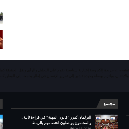
«الحياة اليومية تيفي»alhayatalyaoumiatv جريدة إلكترونية إخبارية سياسية تقوم على التحليل والرأي ونقل الحقيقة ك
 والابتذال، ويلتزم بوصلة وحيدة تشير إلى تحرير الإنسان في إطار يجمعنا إلى الوطن كله 
مجتمع
البرلمان يُمرر "قانون المهنة" في قراءة ثانية..
والمحامون يواصلون اعتصامهم بالرباط
July 07, 2026