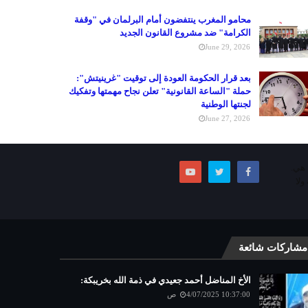
محامو المغرب ينتفضون أمام البرلمان في "وقفة
الكرامة" ضد مشروع القانون الجديد
June 29, 2026
بعد قرار الحكومة العودة إلى توقيت "غرينيتش":
حملة "الساعة القانونية" تعلن نجاح مهمتها وتفكيك
لجنتها الوطنية
June 27, 2026
ما هي.
ولا
مشاركات شائعة
الأخ المناضل أحمد جعيدي في ذمة الله بخريبكة:
4/07/2025 10:37:00 ص