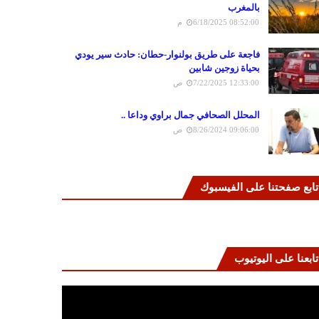
بالمغرب
6/18/2025 08:52:00 م
فاجعة على طريق بولنوار-حطان: حادث سير يودي
بحياة زوجين شابين
7/22/2025 12:33:00 ص
المحلل الصحافي جمال براوي وداعا ..
8/26/2024 09:06:00 ص
تابع صفحتنا على الفيسبوك
تابعنا على اليوتيوب