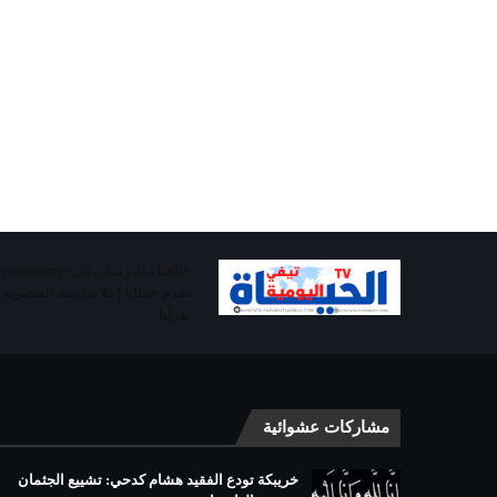
تقدم خطابا إعلاميا ينبذ العنصرية
يعزلنا
مشاركات عشوائية
خريبكة تودع الفقيد هشام كدحي: تشييع الجثمان