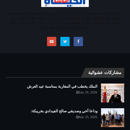
«الحياة اليومية تيفي»alhayatalyaoumiatv جريدة إلكترونية إخبارية سياسية
تقوم على التحليل والرأي ونقل الحقيقة كما هي. تقدم خطابا إعلاميا ينبذ
العنصرية والابتذال، ويلتزم بوصلة وحيدة تشير إلى تحرير الإنسان في إطار
يجمعنا إلى الوطن كله ولا يعزلنا
مشاركات عشوائية
الملك يخطب في المغاربة بمناسبة عيد العرش
July 29, 2026
وداعا أخي وصديقي صالح الفيدادي بخريبكة:
July 25, 2026