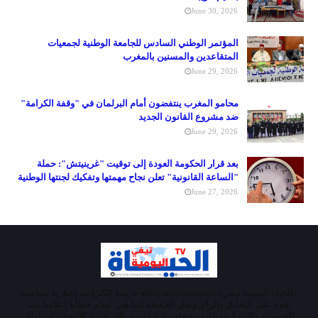
June 30, 2026
المؤتمر الوطني السادس للجامعة الوطنية لجمعيات
المتقاعدين والمسنين بالمغرب
June 29, 2026
محامو المغرب ينتفضون أمام البرلمان في "وقفة الكرامة"
ضد مشروع القانون الجديد
June 29, 2026
بعد قرار الحكومة العودة إلى توقيت "غرينيتش": حملة
"الساعة القانونية" تعلن نجاح مهمتها وتفكيك لجنتها الوطنية
June 27, 2026
«الحياة اليومية تيفي»alhayatalyaoumiatv جريدة إلكترونية إخبارية سياسية
تقوم على التحليل والرأي ونقل الحقيقة كما هي. تقدم خطابا إعلاميا ينبذ
العنصرية والابتذال، ويلتزم بوصلة وحيدة تشير إلى تحرير الإنسان في إطار