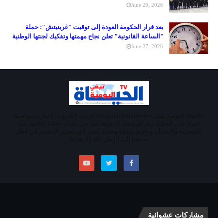
June 29, 2026
بعد قرار الحكومة العودة إلى توقيت "غرينيتش": حملة
"الساعة القانونية" تعلن نجاح مهمتها وتفكيك لجنتها الوطنية
June 27, 2026
«الحياة اليومية تيفي»alhayatalyaoumiatv جريدة إلكترونية إخبارية سياسية
تقوم على التحليل والرأي ونقل الحقيقة كما هي. تقدم خطابا إعلاميا ينبذ
العنصرية والابتذال، ويلتزم بوصلة وحيدة تشير إلى تحرير الإنسان في إطار
يجمعنا إلى الوطن كله ولا يعزلنا
مشاركات عشوائية