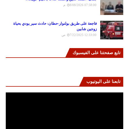
8/08/2026 07:58:00 م
فاجعة على طريق بولنوار-حطان: حادث سير يودي بحياة
زوجين شابين
7/22/2025 12:33:00 ص
تابع صفحتنا على الفيسبوك
تابعنا على اليوتيوب