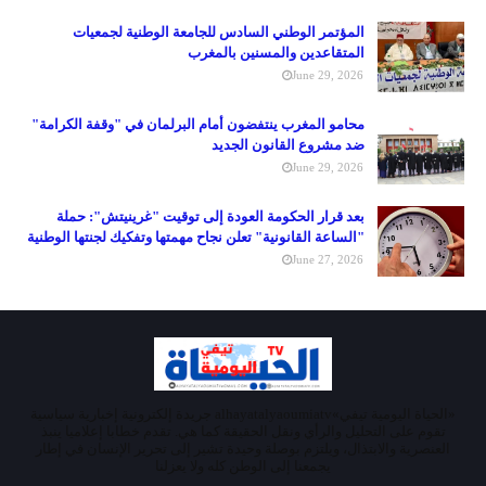
المؤتمر الوطني السادس للجامعة الوطنية لجمعيات
المتقاعدين والمسنين بالمغرب
June 29, 2026
محامو المغرب ينتفضون أمام البرلمان في "وقفة الكرامة"
ضد مشروع القانون الجديد
June 29, 2026
بعد قرار الحكومة العودة إلى توقيت "غرينيتش": حملة
"الساعة القانونية" تعلن نجاح مهمتها وتفكيك لجنتها الوطنية
June 27, 2026
«الحياة اليومية تيفي»alhayatalyaoumiatv جريدة إلكترونية إخبارية سياسية
تقوم على التحليل والرأي ونقل الحقيقة كما هي. تقدم خطابا إعلاميا ينبذ
العنصرية والابتذال، ويلتزم بوصلة وحيدة تشير إلى تحرير الإنسان في إطار
يجمعنا إلى الوطن كله ولا يعزلنا