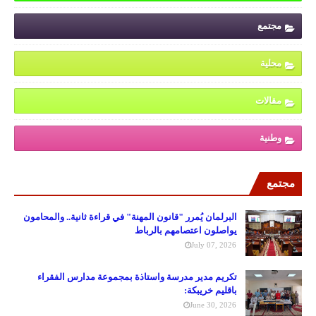
مجتمع
محلية
مقالات
وطنية
مجتمع
البرلمان يُمرر "قانون المهنة" في قراءة ثانية.. والمحامون
يواصلون اعتصامهم بالرباط
July 07, 2026
تكريم مدير مدرسة واستاذة بمجموعة مدارس الفقراء
باقليم خريبكة:
June 30, 2026