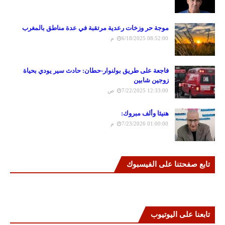
موجة حر وزخات رعدية مرتقبة في عدة مناطق بالمغرب
6/18/2025 08:52:00 م
فاجعة على طريق بولنوار-حطان: حادث سير يودي بحياة
زوجين شابين
7/22/2025 12:33:00 ص
هنيئا وألف مبروك:
7/23/2026 01:00:00 م
تابع صفحتنا على الفيسبوك
تابعنا على اليوتيوب