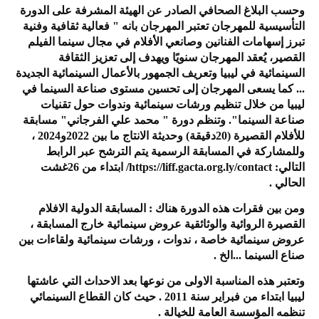
وحسب البلاغ الصحافي الصادر عن الهيئة المشرفة على الدورة
التأسيسية للمهرجان تعتبر المهرجان بانه " فعالية ثقافية وفنية
تبرز إسهامات الفنانين وصانعي الأفلام في مجال سينما الفيلم
القصير، يُعقد المهرجان سنويًا ويهدف إلى تعزيز الثقافة
السينمائية في ليبيا وتعريف الجمهور بالأعمال السينمائية الجديدة
... كما يسعى المهرجان إلى تحسين مستوى صناعة السينما في
ليبيا من خلال تنظيم ورشات سينمائية وندوات حول تقنيات
صناعة السينما". وتنظم دورة " محمد علي الفرجاني" مسابقة
للأفلام القصيرة (20دقيقة) وحديثة الانتاج ما بين 2022و2024 ،
وللمشاركة في المسابقة الرسمية يتم الترشح عبر الرابط
التالي: https://liff.gacta.org.ly/contact/ ابتداء من 26غشت
الحالي .
ومن بين فقرات هذه الدورة هناك : المسابقة الدولية الافلام
القصيرة الروائية والوثائقية عروض سينمائية خارج المسابقة ،
عروض سينمائية خاصة ، ندوات ، ورشات سينمائية ولقاءات بين
صناع السينما ...الخ .
وتعتبر هذه المناسبة الاولى من نوعها بعد الاحداث التي عاشتها
ليبيا ابتداء من فبراير سنة 2011 . حيث كان القطاع السينمائي
تنظمه المؤسسة العامة للخيالة .