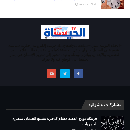
June 27, 2026
«الحياة اليومية تيفي»alhayatalyaoumiatv جريدة إلكترونية إخبارية سياسية
تقوم على التحليل والرأي ونقل الحقيقة كما هي. تقدم خطابا إعلاميا ينبذ
العنصرية والابتذال، ويلتزم بوصلة وحيدة تشير إلى تحرير الإنسان في إطار
يجمعنا إلى الوطن كله ولا يعزلنا
مشاركات عشوائية
خريبكة تودع الفقيد هشام كدحي: تشييع الجثمان بمقبرة
العامريات