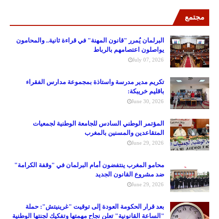
مجتمع
البرلمان يُمرر "قانون المهنة" في قراءة ثانية.. والمحامون
يواصلون اعتصامهم بالرباط
July 07, 2026
تكريم مدير مدرسة واستاذة بمجموعة مدارس الفقراء
باقليم خريبكة:
June 30, 2026
المؤتمر الوطني السادس للجامعة الوطنية لجمعيات
المتقاعدين والمسنين بالمغرب
June 29, 2026
محامو المغرب ينتفضون أمام البرلمان في "وقفة الكرامة"
ضد مشروع القانون الجديد
June 29, 2026
بعد قرار الحكومة العودة إلى توقيت "غرينيتش": حملة
"الساعة القانونية" تعلن نجاح مهمتها وتفكيك لجنتها الوطنية