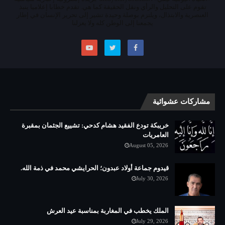
تقوم على التحليل والرأي ونقل الحقيقة كما هي. تقدم خطابا إعلاميا ينبذ
العنصرية والابتذال، ويلتزم بوصلة وحيدة تشير إلى تحرير الإنسان في إطار
يجمعنا إلى الوطن كله ولا يعزلنا
مشاركات عشوائية
خريبكة تودع الفقيد هشام كدحي: تشييع الجثمان بمقبرة
العامريات
August 05, 2026
قيدوم جماعة أولاد عبدون؛ الحرايشي محمد في ذمة الله.
July 30, 2026
الملك يخطب في المغاربة بمناسبة عيد العرش
July 29, 2026