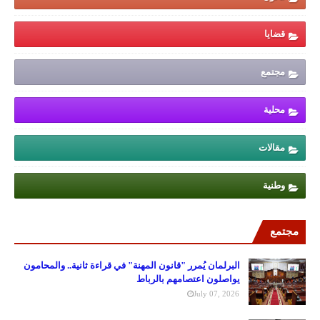
قضايا
مجتمع
محلية
مقالات
وطنية
مجتمع
البرلمان يُمرر "قانون المهنة" في قراءة ثانية.. والمحامون
يواصلون اعتصامهم بالرباط
July 07, 2026