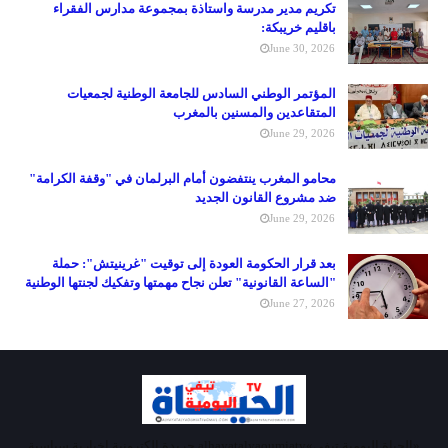
تكريم مدير مدرسة واستاذة بمجموعة مدارس الفقراء
باقليم خريبكة:
June 30, 2026
المؤتمر الوطني السادس للجامعة الوطنية لجمعيات
المتقاعدين والمسنين بالمغرب
June 29, 2026
محامو المغرب ينتفضون أمام البرلمان في "وقفة الكرامة"
ضد مشروع القانون الجديد
June 29, 2026
بعد قرار الحكومة العودة إلى توقيت "غرينيتش": حملة
"الساعة القانونية" تعلن نجاح مهمتها وتفكيك لجنتها الوطنية
June 27, 2026
«الحياة اليومية تيفي»alhayatalyaoumiatv جريدة إلكترونية إخبارية سياسية