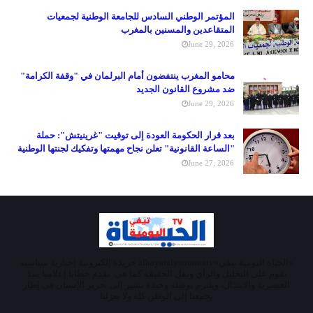
المؤتمر الوطني السادس للجامعة الوطنية لجمعيات
المتقاعدين والمسنين بالمغرب
June 29, 2026
محامو المغرب ينتفضون أمام البرلمان في "وقفة الكرامة"
ضد مشروع القانون الجديد
June 29, 2026
بعد قرار الحكومة العودة إلى توقيت "غرينيتش": حملة
"الساعة القانونية" تعلن نجاح مهمتها وتفكيك لجنتها الوطنية
June 27, 2026
«الحياة اليومية تيفي»alhayatalyaoumiatv جريدة إلكترونية إخبارية سياسية
تقوم على التحليل والرأي ونقل الحقيقة كما هي. تقدم خطابا إعلاميا ينبذ
العنصرية والابتذال، ويلتزم بوصلة وحيدة تشير إلى تحرير الإنسان في إطار
يجمعنا إلى الوطن كله ولا يعزلنا