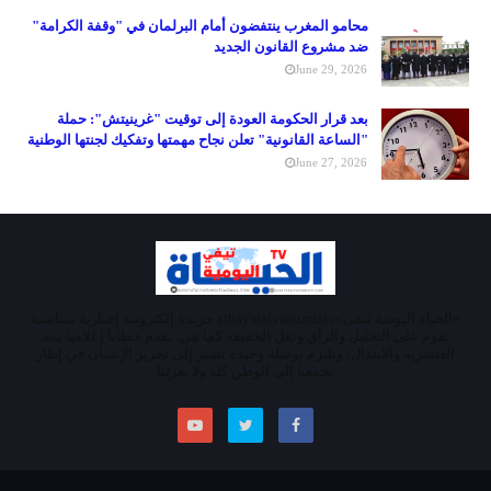
محامو المغرب ينتفضون أمام البرلمان في "وقفة الكرامة"
ضد مشروع القانون الجديد
June 29, 2026
بعد قرار الحكومة العودة إلى توقيت "غرينيتش": حملة
"الساعة القانونية" تعلن نجاح مهمتها وتفكيك لجنتها الوطنية
June 27, 2026
«الحياة اليومية تيفي»alhayatalyaoumiatv جريدة إلكترونية إخبارية سياسية
تقوم على التحليل والرأي ونقل الحقيقة كما هي. تقدم خطابا إعلاميا ينبذ
العنصرية والابتذال، ويلتزم بوصلة وحيدة تشير إلى تحرير الإنسان في إطار
يجمعنا إلى الوطن كله ولا يعزلنا