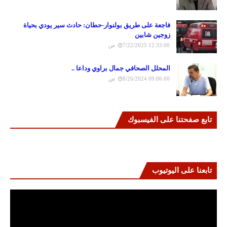
فاجعة على طريق بولنوار-حطان: حادث سير يودي بحياة
زوجين شابين
7/22/2025 12:33:00 ص
المحلل الصحافي جمال براوي وداعا ..
8/26/2024 09:06:00 ص
تابع صفحتنا على الفيسبوك
تابعنا على اليوتيوب