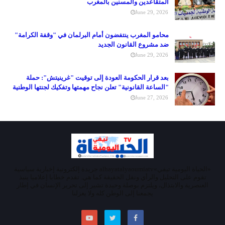
المتقاعدين والمسنين بالمغرب
June 29, 2026
محامو المغرب ينتفضون أمام البرلمان في "وقفة الكرامة"
ضد مشروع القانون الجديد
June 29, 2026
بعد قرار الحكومة العودة إلى توقيت "غرينيتش": حملة
"الساعة القانونية" تعلن نجاح مهمتها وتفكيك لجنتها الوطنية
June 27, 2026
«الحياة اليومية تيفي»alhayatalyaoumiatv جريدة إلكترونية إخبارية سياسية
تقوم على التحليل والرأي ونقل الحقيقة كما هي. تقدم خطابا إعلاميا ينبذ
العنصرية والابتذال، ويلتزم بوصلة وحيدة تشير إلى تحرير الإنسان في إطار
يجمعنا إلى الوطن كله ولا يعزلنا