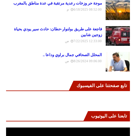
موجة حر وزخات رعدية مرتقبة في عدة مناطق بالمغرب
6/18/2025 08:52:00 م
فاجعة على طريق بولنوار-حطان: حادث سير يودي بحياة
زوجين شابين
7/22/2025 12:33:00 ص
المحلل الصحافي جمال براوي وداعا ..
8/26/2024 09:06:00 ص
تابع صفحتنا على الفيسبوك
تابعنا على اليوتيوب