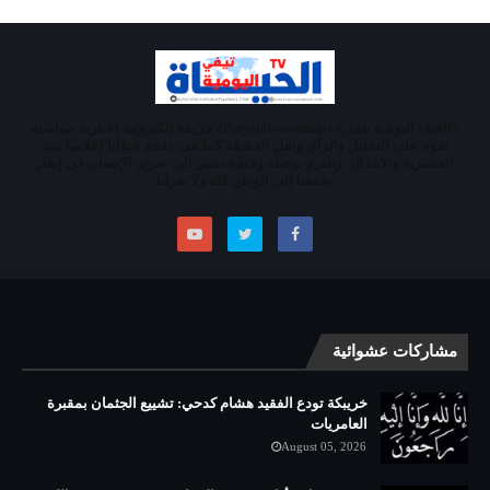
«الحياة اليومية تيفي»alhayatalyaoumiatv جريدة إلكترونية إخبارية سياسية
تقوم على التحليل والرأي ونقل الحقيقة كما هي. تقدم خطابا إعلاميا ينبذ
العنصرية والابتذال، ويلتزم بوصلة وحيدة تشير إلى تحرير الإنسان في إطار
يجمعنا إلى الوطن كله ولا يعزلنا
مشاركات عشوائية
خريبكة تودع الفقيد هشام كدحي: تشييع الجثمان بمقبرة
العامريات
August 05, 2026