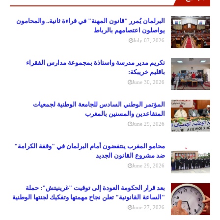
البرلمان يُمرر "قانون المهنة" في قراءة ثانية.. والمحامون
يواصلون اعتصامهم بالرباط
July 07, 2026
تكريم مدير مدرسة واستاذة بمجموعة مدارس الفقراء
باقليم خريبكة:
June 30, 2026
المؤتمر الوطني السادس للجامعة الوطنية لجمعيات
المتقاعدين والمسنين بالمغرب
June 29, 2026
محامو المغرب ينتفضون أمام البرلمان في "وقفة الكرامة"
ضد مشروع القانون الجديد
June 29, 2026
بعد قرار الحكومة العودة إلى توقيت "غرينيتش": حملة
"الساعة القانونية" تعلن نجاح مهمتها وتفكيك لجنتها الوطنية
June 27, 2026