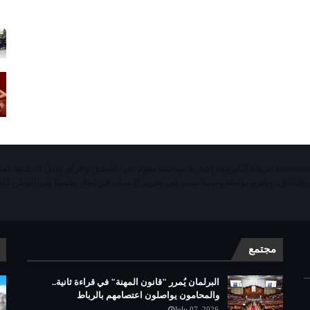
«الحياة اليومية تيفي»alhayatalyaoumiatv جريدة إلكترونية إخبارية سياسية تقوم على التحليل والرأي ونقل الحقيقة ك
 والابتذال، ويلتزم بوصلة وحيدة تشير إلى تحرير الإنسان في إطار يجمعنا إلى الوطن كله 
مجتمع
البرلمان يُمرر "قانون المهنة" في قراءة ثانية..
والمحامون يواصلون اعتصامهم بالرباط
July 07, 2026