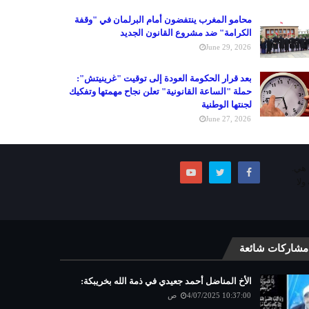
محامو المغرب ينتفضون أمام البرلمان في "وقفة
الكرامة" ضد مشروع القانون الجديد
June 29, 2026
بعد قرار الحكومة العودة إلى توقيت "غرينيتش":
حملة "الساعة القانونية" تعلن نجاح مهمتها وتفكيك
لجنتها الوطنية
June 27, 2026
ما هي.
ولا
مشاركات شائعة
الأخ المناضل أحمد جعيدي في ذمة الله بخريبكة:
4/07/2025 10:37:00 ص