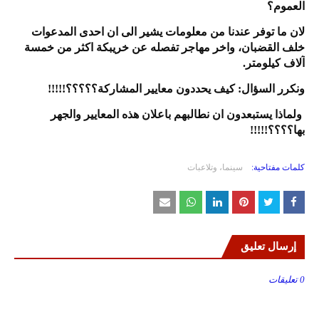
العموم؟
لان ما توفر عندنا من معلومات يشير الى ان احدى المدعوات
خلف القضبان، واخر مهاجر تفصله عن خريبكة اكثر من خمسة
آلاف كيلومتر.
ونكرر السؤال: كيف يحددون معايير المشاركة؟؟؟؟؟!!!!!
ولماذا يستبعدون ان نطالبهم باعلان هذه المعايير والجهر
بها؟؟؟؟!!!!!
كلمات مفتاحية:
سينما، وتلاعبات
إرسال تعليق
0 تعليقات