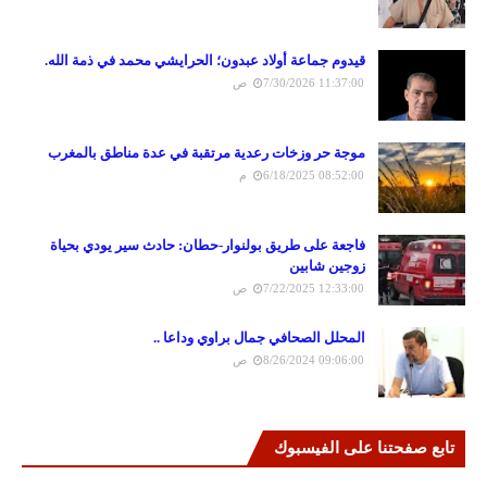
قيدوم جماعة أولاد عبدون؛ الحرايشي محمد في ذمة الله.
7/30/2026 11:37:00 ص
موجة حر وزخات رعدية مرتقبة في عدة مناطق بالمغرب
6/18/2025 08:52:00 م
فاجعة على طريق بولنوار-حطان: حادث سير يودي بحياة
زوجين شابين
7/22/2025 12:33:00 ص
المحلل الصحافي جمال براوي وداعا ..
8/26/2024 09:06:00 ص
تابع صفحتنا على الفيسبوك