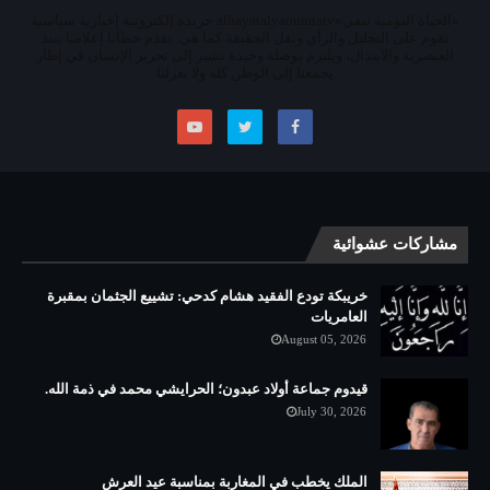
«الحياة اليومية تيفي»alhayatalyaoumiatv جريدة إلكترونية إخبارية سياسية
تقوم على التحليل والرأي ونقل الحقيقة كما هي. تقدم خطابا إعلاميا ينبذ
العنصرية والابتذال، ويلتزم بوصلة وحيدة تشير إلى تحرير الإنسان في إطار
يجمعنا إلى الوطن كله ولا يعزلنا
مشاركات عشوائية
خريبكة تودع الفقيد هشام كدحي: تشييع الجثمان بمقبرة
العامريات
August 05, 2026
قيدوم جماعة أولاد عبدون؛ الحرايشي محمد في ذمة الله.
July 30, 2026
الملك يخطب في المغاربة بمناسبة عيد العرش