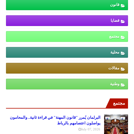
قانون
قضايا
مجتمع
محلية
مقالات
وطنية
مجتمع
البرلمان يُمرر "قانون المهنة" في قراءة ثانية.. والمحامون
يواصلون اعتصامهم بالرباط
July 07, 2026