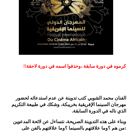
كرموه في دورة سابقة ،وحذفوا اسمه في دورة لاحقة!!
الفنان محمد الشوبي كتب تدوينة عن عدم استدعائه لحضور
مهرجان السينما الإفريقية بخريبكة، وشكك في طبيعة التكريم
الذي ناله في الدورة السابقة.
وبناء على هذه التدوينة الصريحة، نتساءل عن ﻻئحة المدعوين
:من هم ؟وما علاقتهم بالسينما ؟وما علاقتهم بالفن على