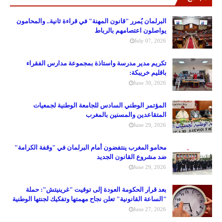
البرلمان يُمرر "قانون المهنة" في قراءة ثانية.. والمحامون
يواصلون اعتصامهم بالرباط
July 07, 2026
تكريم مدير مدرسة واستاذة بمجموعة مدارس الفقراء
باقليم خريبكة:
June 30, 2026
المؤتمر الوطني السادس للجامعة الوطنية لجمعيات
المتقاعدين والمسنين بالمغرب
June 29, 2026
محامو المغرب ينتفضون أمام البرلمان في "وقفة الكرامة"
ضد مشروع القانون الجديد
June 29, 2026
بعد قرار الحكومة العودة إلى توقيت "غرينيتش": حملة
"الساعة القانونية" تعلن نجاح مهمتها وتفكيك لجنتها الوطنية
June 27, 2026