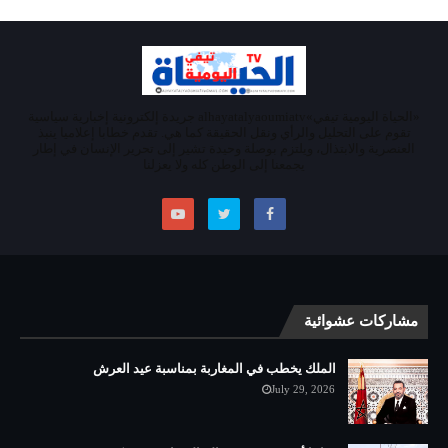
«الحياة اليومية تيفي»alhayatalyaoumiatv جريدة إلكترونية إخبارية سياسية
تقوم على التحليل والرأي ونقل الحقيقة كما هي. تقدم خطابا إعلاميا ينبذ
العنصرية والابتذال، ويلتزم بوصلة وحيدة تشير إلى تحرير الإنسان في إطار
يجمعنا إلى الوطن كله ولا يعزلنا
مشاركات عشوائية
الملك يخطب في المغاربة بمناسبة عيد العرش
July 29, 2026