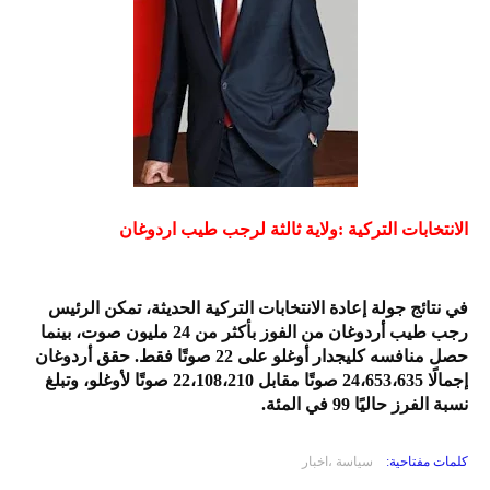
الانتخابات التركية :ولاية ثالثة لرجب طيب اردوغان
في نتائج جولة إعادة الانتخابات التركية الحديثة، تمكن الرئيس
رجب طيب أردوغان من الفوز بأكثر من 24 مليون صوت، بينما
حصل منافسه كليجدار أوغلو على 22 صوتًا فقط. حقق أردوغان
إجمالًا 24،653،635 صوتًا مقابل 22،108،210 صوتًا لأوغلو، وتبلغ
نسبة الفرز حاليًا 99 في المئة.
كلمات مفتاحية:
سياسة ،اخبار