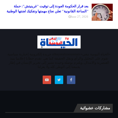
بعد قرار الحكومة العودة إلى توقيت "غرينيتش": حملة
"الساعة القانونية" تعلن نجاح مهمتها وتفكيك لجنتها الوطنية
June 27, 2026
«الحياة اليومية تيفي»alhayatalyaoumiatv جريدة إلكترونية إخبارية سياسية
تقوم على التحليل والرأي ونقل الحقيقة كما هي. تقدم خطابا إعلاميا ينبذ
العنصرية والابتذال، ويلتزم بوصلة وحيدة تشير إلى تحرير الإنسان في إطار
يجمعنا إلى الوطن كله ولا يعزلنا
مشاركات عشوائية